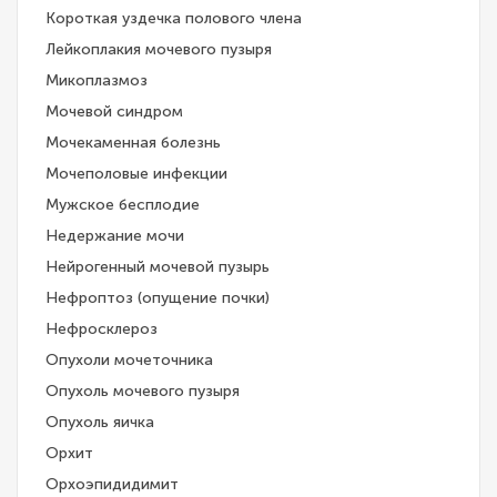
Короткая уздечка полового члена
Лейкоплакия мочевого пузыря
Микоплазмоз
Мочевой синдром
Мочекаменная болезнь
Мочеполовые инфекции
Мужское бесплодие
Недержание мочи
Нейрогенный мочевой пузырь
Нефроптоз (опущение почки)
Нефросклероз
Опухоли мочеточника
Опухоль мочевого пузыря
Опухоль яичка
Орхит
Орхоэпидидимит