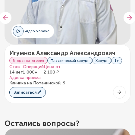
Видео о враче
Игумнов Александр Александрович
Вторая категория
Пластический хирург
Хирург
1+
Стаж
Операций
Цена от
14 лет
1 000+
2 100 ₽
Адреса приема
Клиника на Потанинской, 9
Записаться
Остались вопросы?