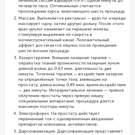
лечебной сессии варьируется от одной минуты до
четверти часа. Оптимальным считается
прохождение курса, включающего шесть процедур.
Массаж. Выполняется ректально — врач по очереди
массирует одну, затем другую дольку. После этого
врач-уролог нажимает на перешеек железы,
стимулируя выделение её секрета в
мочеиспускательный канал. Положительный
эффект достигается обычно после проведения
шести-восьми процедур.
Лазеротерапия. Внешняя лазерная терапия —
обработка тканей промежности лазерным лучом
длиной волны до 0.63 мкм, длительность две
минуты. Точечная терапия — воздействие лазером
на определённые точки тела, влияющие на
простату, длина волны 0.89 мкм, время воздействия
— две минуты. Интраректальное лечение — прямое
облучение простаты через прямую кишку
специальными аппаратами, процедура длится
максимум полторы минуты.
Электрофорез. На простату действует
переменный ток с одновременным введением
препаратов новокаина, антибиотиков.
Дарсонвализация. Дарсонвализация представляет