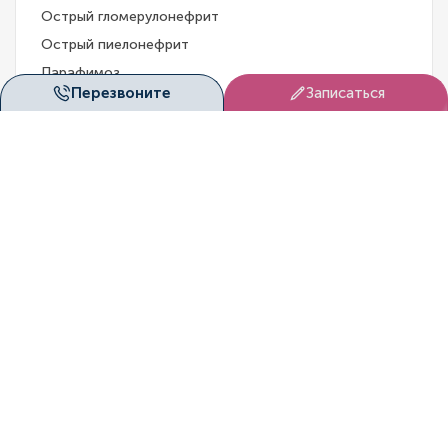
Острый гломерулонефрит
Острый пиелонефрит
Парафимоз
Перезвоните
Записаться
Песок в почках
Пиелит
Поликистоз почек
Полиурия
Преждевременная эякуляция
Пузырно-мочеточниковый рефлюкс
Рак мочевого пузыря
Рак почки
Рак члена
Рак яичка
Синдром хронической тазовой боли
Стриктура уретры
Травма мочевого пузыря