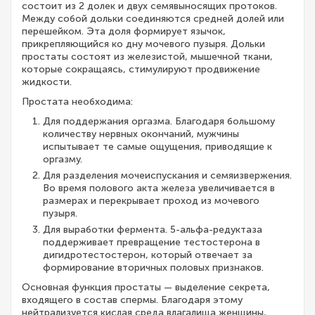
состоит из 2 долек и двух семявыносящих протоков.
Между собой дольки соединяются средней долей или
перешейком. Эта доля формирует язычок,
прикрепляющийся ко дну мочевого пузыря. Дольки
простаты состоят из железистой, мышечной ткани,
которые сокращаясь, стимулируют продвижение
жидкости.
Простата необходима:
Для поддержания оргазма. Благодаря большому
количеству нервных окончаний, мужчины
испытывает те самые ощущения, приводящие к
оргазму.
Для разделения мочеиспускания и семяизвержения.
Во время полового акта железа увеличивается в
размерах и перекрывает проход из мочевого
пузыря.
Для выработки фермента. 5-альфа-редуктаза
поддерживает превращение тестостерона в
дигидротестостерон, который отвечает за
формирование вторичных половых признаков.
Основная функция простаты — выделение секрета,
входящего в состав спермы. Благодаря этому
нейтрализуется кислая среда влагалища женщины,