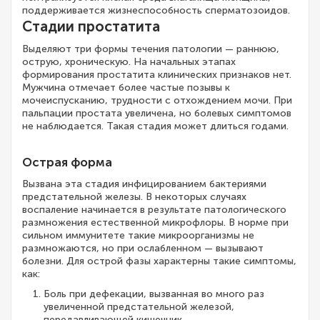
поддерживается жизнеспособность сперматозоидов.
Стадии простатита
Выделяют три формы течения патологии — раннюю,
острую, хроническую. На начальных этапах
формирования простатита клинических признаков нет.
Мужчина отмечает более частые позывы к
мочеиспусканию, трудности с отхождением мочи. При
пальпации простата увеличена, но болевых симптомов
не наблюдается. Такая стадия может длиться годами.
Острая форма
Вызвана эта стадия инфицированием бактериями
предстательной железы. В некоторых случаях
воспаление начинается в результате патологического
размножения естественной микрофлоры. В норме при
сильном иммунитете такие микроорганизмы не
размножаются, но при ослабленном — вызывают
болезни. Для острой фазы характерны такие симптомы,
как:
Боль при дефекации, вызванная во много раз
увеличенной предстательной железой,
передавливающей кишечник.