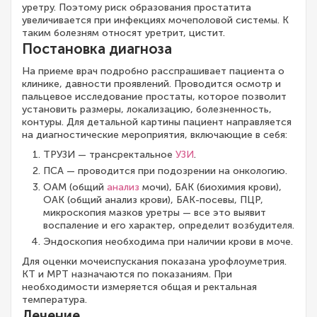
уретру. Поэтому риск образования простатита
увеличивается при инфекциях мочеполовой системы. К
таким болезням относят уретрит, цистит.
Постановка диагноза
На приеме врач подробно расспрашивает пациента о
клинике, давности проявлений. Проводится осмотр и
пальцевое исследование простаты, которое позволит
установить размеры, локализацию, болезненность,
контуры. Для детальной картины пациент направляется
на диагностические мероприятия, включающие в себя:
ТРУЗИ — трансректальное
УЗИ
.
ПСА — проводится при подозрении на онкологию.
ОАМ (общий
анализ
мочи), БАК (биохимия крови),
ОАК (общий анализ крови), БАК-посевы, ПЦР,
микроскопия мазков уретры — все это выявит
воспаление и его характер, определит возбудителя.
Эндоскопия необходима при наличии крови в моче.
Для оценки мочеиспускания показана урофлоуметрия.
КТ и МРТ назначаются по показаниям. При
необходимости измеряется общая и ректальная
температура.
Лечение