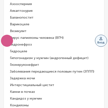
Азооспермия
Алкаптонурия
Баланопостит
Варикоцеле
Везикулит
Вирус папилломы человека (ВПЧ)
Вход
Гидронефроз
Гидроцеле
Гипогонадизм у мужчин (андрогенный дефицит)
Гломерулонефрит
Заболевания передающиеся половым путем (ЗППП)
Задержка мочи
Интерстициальный цистит
Камни в почках
Кандидоз у мужчин
Кондиломы