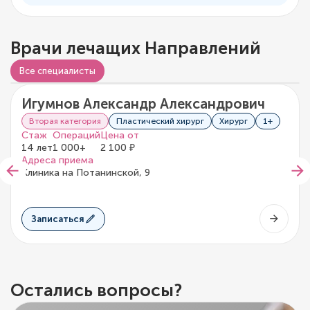
Врачи лечащих Направлений
Видео о враче
Все специалисты
Игумнов Александр Александрович
5/5
1 отзыв
Вторая категория
Пластический хирург
Хирург
1+
Стаж
Операций
Цена от
14 лет
1 000+
2 100 ₽
Адреса приема
Клиника на Потанинской, 9
Записаться
Остались вопросы?