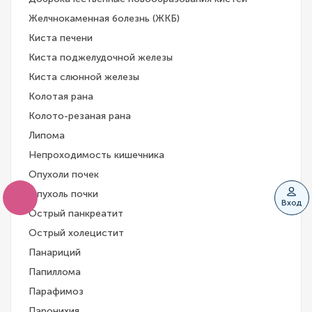
Желчнокаменная болезнь (ЖКБ)
Киста печени
Киста поджелудочной железы
Киста слюнной железы
Колотая рана
Колото-резаная рана
Липома
Непроходимость кишечника
Опухоли почек
Опухоль почки
Вход
Острый панкреатит
Острый холецистит
Панариций
Папиллома
Парафимоз
Паронихия