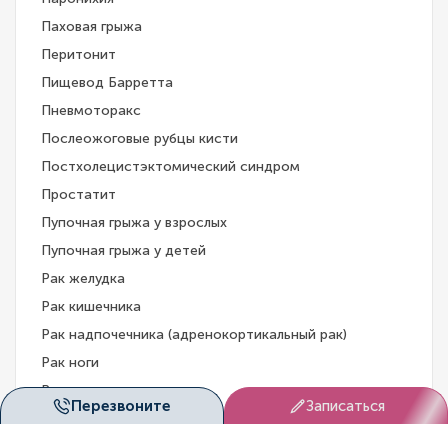
Паховая грыжа
Перитонит
Пищевод Барретта
Пневмоторакс
Послеожоговые рубцы кисти
Постхолецистэктомический синдром
Простатит
Пупочная грыжа у взрослых
Пупочная грыжа у детей
Рак желудка
Рак кишечника
Рак надпочечника (адренокортикальный рак)
Рак ноги
Рак печени
Перезвоните
Записаться
Рак поджелудочной железы
Рак щитовидной железы