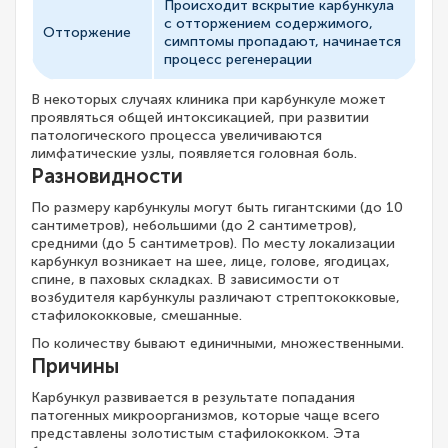
Происходит вскрытие карбункула
с отторжением содержимого,
Отторжение
симптомы пропадают, начинается
процесс регенерации
В некоторых случаях клиника при карбункуле может
проявляться общей интоксикацией, при развитии
патологического процесса увеличиваются
лимфатические узлы, появляется головная боль.
Разновидности
По размеру карбункулы могут быть гигантскими (до 10
сантиметров), небольшими (до 2 сантиметров),
средними (до 5 сантиметров). По месту локализации
карбункул возникает на шее, лице, голове, ягодицах,
спине, в паховых складках. В зависимости от
возбудителя карбункулы различают стрептококковые,
стафилококковые, смешанные.
По количеству бывают единичными, множественными.
Причины
Карбункул развивается в результате попадания
патогенных микроорганизмов, которые чаще всего
представлены золотистым стафилококком. Эта