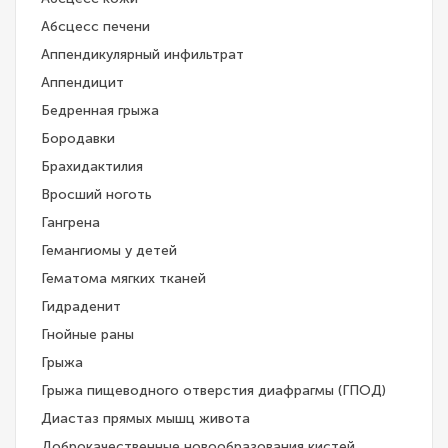
Абсцесс печени
Аппендикулярный инфильтрат
Аппендицит
Бедренная грыжа
Бородавки
Брахидактилия
Вросший ноготь
Гангрена
Гемангиомы у детей
Гематома мягких тканей
Гидраденит
Гнойные раны
Грыжа
Грыжа пищеводного отверстия диафрагмы (ГПОД)
Диастаз прямых мышц живота
Доброкачественные новообразования кистей