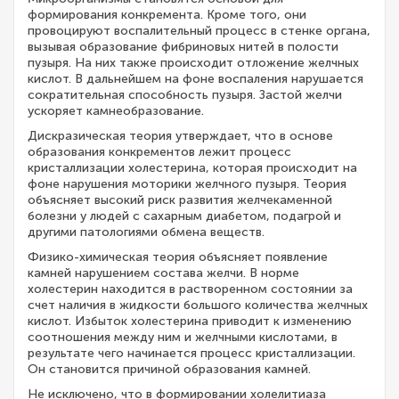
формирования конкремента. Кроме того, они
провоцируют воспалительный процесс в стенке органа,
вызывая образование фибриновых нитей в полости
пузыря. На них также происходит отложение желчных
кислот. В дальнейшем на фоне воспаления нарушается
сократительная способность пузыря. Застой желчи
ускоряет камнеобразование.
Дискразическая теория утверждает, что в основе
образования конкрементов лежит процесс
кристаллизации холестерина, которая происходит на
фоне нарушения моторики желчного пузыря. Теория
объясняет высокий риск развития желчекаменной
болезни у людей с сахарным диабетом, подагрой и
другими патологиями обмена веществ.
Физико-химическая теория объясняет появление
камней нарушением состава желчи. В норме
холестерин находится в растворенном состоянии за
счет наличия в жидкости большого количества желчных
кислот. Избыток холестерина приводит к изменению
соотношения между ним и желчными кислотами, в
результате чего начинается процесс кристаллизации.
Он становится причиной образования камней.
Не исключено, что в формировании холелитиаза