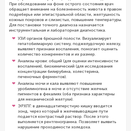
При обследовании на фоне острого состояния врач
обращает внимание на болезненность живота в правом
подреберье или эпигастральной области, желтушность
кожных покровов и слизистых, повышение температуры.
Для постановки точного диагноза назначается
инструментальная и лабораторная диагностика.
УЗИ органов брюшной полости. Визуализирует
гепатобилиарную систему, поджелудочную железу,
выявляет признаки воспаления, помогает оценить
количество конкрементов и их размер.
Анализы крови: общий (для оценки интенсивности
воспаления), биохимический (для исследования
концентрации билирубина, холестерина,
печеночных ферментов).
Анализы мочи и кала выявляют повышение
уробилиногена в моче и отсутствие желчных
пигментов в фекалиях (оба признака характерны
для механической желтухи).
ЭРХПГ: в двенадцатиперстную кишку вводится
зонд, через который в желчевыводящие пути
подается контрастный раствор. После этого
выполняется рентгенограмма. Позволяет выявить
нарушение проходимости холедоха.