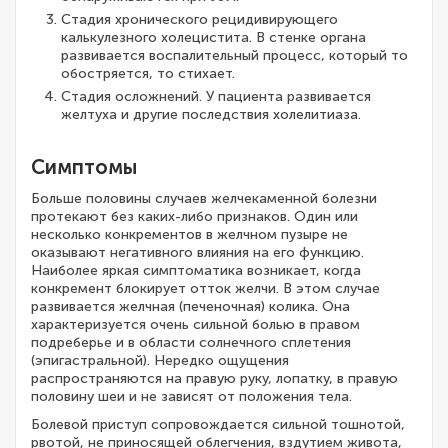
Стадия хронического рецидивирующего
калькулезного холецистита. В стенке органа
развивается воспалительный процесс, который то
обостряется, то стихает.
Стадия осложнений. У пациента развивается
желтуха и другие последствия холелитиаза.
Симптомы
Больше половины случаев желчекаменной болезни
протекают без каких-либо признаков. Один или
несколько конкрементов в желчном пузыре не
оказывают негативного влияния на его функцию.
Наиболее яркая симптоматика возникает, когда
конкремент блокирует отток желчи. В этом случае
развивается желчная (печеночная) колика. Она
характеризуется очень сильной болью в правом
подреберье и в области солнечного сплетения
(эпигастральной). Нередко ощущения
распространяются на правую руку, лопатку, в правую
половину шеи и не зависят от положения тела.
Болевой приступ сопровождается сильной тошнотой,
рвотой, не приносящей облегчения, вздутием живота,