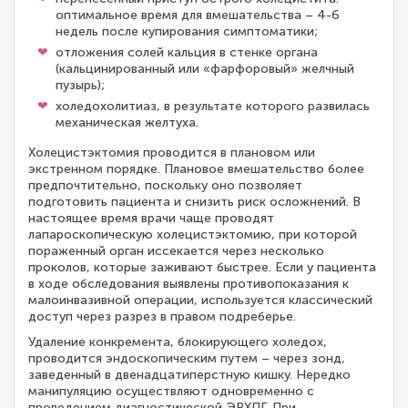
оптимальное время для вмешательства – 4-6
недель после купирования симптоматики;
отложения солей кальция в стенке органа
(кальцинированный или «фарфоровый» желчный
пузырь);
холедохолитиаз, в результате которого развилась
механическая желтуха.
Холецистэктомия проводится в плановом или
экстренном порядке. Плановое вмешательство более
предпочтительно, поскольку оно позволяет
подготовить пациента и снизить риск осложнений. В
настоящее время врачи чаще проводят
лапароскопическую холецистэктомию, при которой
пораженный орган иссекается через несколько
проколов, которые заживают быстрее. Если у пациента
в ходе обследования выявлены противопоказания к
малоинвазивной операции, используется классический
доступ через разрез в правом подреберье.
Удаление конкремента, блокирующего холедох,
проводится эндоскопическим путем – через зонд,
заведенный в двенадцатиперстную кишку. Нередко
манипуляцию осуществляют одновременно с
проведением диагностической ЭРХПГ. При