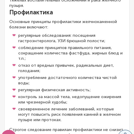
тяжелых воспалительных осложнений и рака желчного
пузыря.
Профилактика
Основные принципы профилактики желчнокаменной
болезни включают:
регулярные обследования: посещения
гастроэнтеролога, УЗИ брюшной полости;
соблюдение принципов правильного питания,
сокращение количества фастфуда, жирных блюд и
т.п.;
отказ от вредных привычек, радикальных диет,
голодания;
употребление достаточного количества чистой
воды;
регулярная физическая активность;
контроль за массой тела, недопущение ожирения
или чрезмерной худобы;
своевременное лечение заболеваний, которые
могут повысить риск появления камней в желчном
пузыре или протоках.
Строгое следование правилам профилактики не снизит