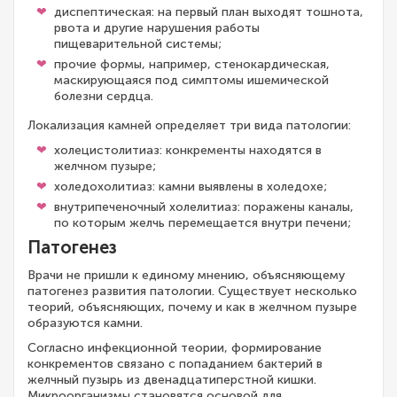
диспептическая: на первый план выходят тошнота,
рвота и другие нарушения работы
пищеварительной системы;
прочие формы, например, стенокардическая,
маскирующаяся под симптомы ишемической
болезни сердца.
Локализация камней определяет три вида патологии:
холецистолитиаз: конкременты находятся в
желчном пузыре;
холедохолитиаз: камни выявлены в холедохе;
внутрипеченочный холелитиаз: поражены каналы,
по которым желчь перемещается внутри печени;
Патогенез
Врачи не пришли к единому мнению, объясняющему
патогенез развития патологии. Существует несколько
теорий, объясняющих, почему и как в желчном пузыре
образуются камни.
Согласно инфекционной теории, формирование
конкрементов связано с попаданием бактерий в
желчный пузырь из двенадцатиперстной кишки.
Микроорганизмы становятся основой для