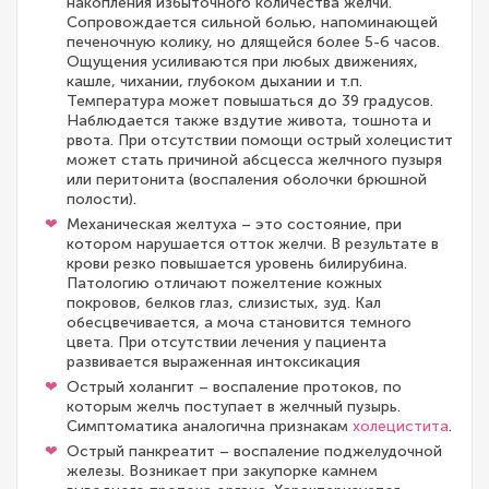
накопления избыточного количества желчи.
Сопровождается сильной болью, напоминающей
печеночную колику, но длящейся более 5-6 часов.
Ощущения усиливаются при любых движениях,
кашле, чихании, глубоком дыхании и т.п.
Температура может повышаться до 39 градусов.
Наблюдается также вздутие живота, тошнота и
рвота. При отсутствии помощи острый холецистит
может стать причиной абсцесса желчного пузыря
или перитонита (воспаления оболочки брюшной
полости).
Механическая желтуха – это состояние, при
котором нарушается отток желчи. В результате в
крови резко повышается уровень билирубина.
Патологию отличают пожелтение кожных
покровов, белков глаз, слизистых, зуд. Кал
обесцвечивается, а моча становится темного
цвета. При отсутствии лечения у пациента
развивается выраженная интоксикация
Острый холангит – воспаление протоков, по
которым желчь поступает в желчный пузырь.
Симптоматика аналогична признакам
холецистита
.
Острый панкреатит – воспаление поджелудочной
железы. Возникает при закупорке камнем