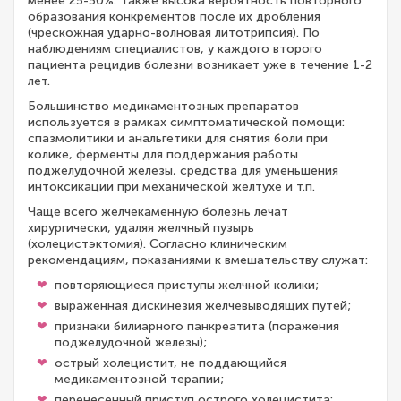
менее 25-50%. Также высока вероятность повторного
образования конкрементов после их дробления
(чрескожная ударно-волновая литотрипсия). По
наблюдениям специалистов, у каждого второго
пациента рецидив болезни возникает уже в течение 1-2
лет.
Большинство медикаментозных препаратов
используется в рамках симптоматической помощи:
спазмолитики и анальгетики для снятия боли при
колике, ферменты для поддержания работы
поджелудочной железы, средства для уменьшения
интоксикации при механической желтухе и т.п.
Чаще всего желчекаменную болезнь лечат
хирургически, удаляя желчный пузырь
(холецистэктомия). Согласно клиническим
рекомендациям, показаниями к вмешательству служат:
повторяющиеся приступы желчной колики;
выраженная дискинезия желчевыводящих путей;
признаки билиарного панкреатита (поражения
поджелудочной железы);
острый холецистит, не поддающийся
медикаментозной терапии;
перенесенный приступ острого холецистита: