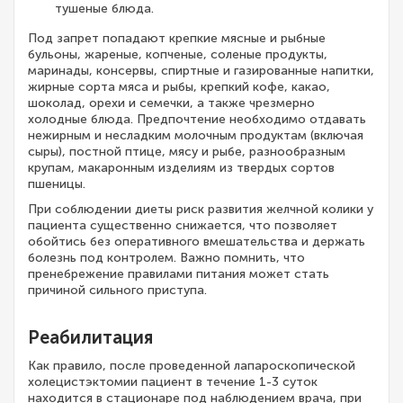
тушеные блюда.
Под запрет попадают крепкие мясные и рыбные
бульоны, жареные, копченые, соленые продукты,
маринады, консервы, спиртные и газированные напитки,
жирные сорта мяса и рыбы, крепкий кофе, какао,
шоколад, орехи и семечки, а также чрезмерно
холодные блюда. Предпочтение необходимо отдавать
нежирным и несладким молочным продуктам (включая
сыры), постной птице, мясу и рыбе, разнообразным
крупам, макаронным изделиям из твердых сортов
пшеницы.
При соблюдении диеты риск развития желчной колики у
пациента существенно снижается, что позволяет
обойтись без оперативного вмешательства и держать
болезнь под контролем. Важно помнить, что
пренебрежение правилами питания может стать
причиной сильного приступа.
Реабилитация
Как правило, после проведенной лапароскопической
холецистэктомии пациент в течение 1-3 суток
находится в стационаре под наблюдением врача, при