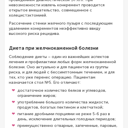
невозможности извлечь конкремент проводится
открытое вмешательство, совмещенное с
холецистэктомией.
Рассечение стенки желчного пузыря с последующим
удалением конкрементов неэффективно ввиду
высокого риска рецидива.
Диета при желчнокаменной болезни
Соблюдение диеты – один из важнейших аспектов
лечения и профилактики любых форм желчнокаменной
болезни. Оно актуально и для пациентов из группы
риска, и для людей с бессимптомным течением, и для
тех, кто уже перенес операцию. Пациентам
назначается стол №5. Его отличают:
достаточное количество белков и углеводов,
ограничение жиров;
употребление большого количества жидкости,
продуктов, богатых пектином и клетчаткой;
питание дробными порциями не реже 5-6 раз в
день, исключение длительных голодных периодов;
преимущественно отварные, запеченные, паровые,