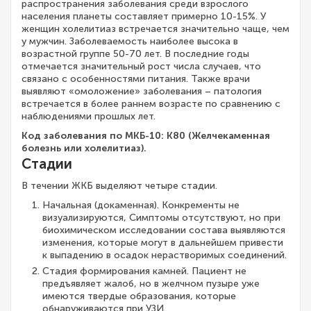
распространения заболевания среди взрослого
населения планеты составляет примерно 10-15%. У
женщин холелитиаз встречается значительно чаще, чем
у мужчин. Заболеваемость наиболее высока в
возрастной группе 50-70 лет. В последние годы
отмечается значительный рост числа случаев, что
связано с особенностями питания. Также врачи
выявляют «омоложение» заболевания – патология
встречается в более раннем возрасте по сравнению с
наблюдениями прошлых лет.
Код заболевания по МКБ-10: K80 (Желчекаменная
болезнь или холелитиаз).
Стадии
В течении ЖКБ выделяют четыре стадии.
Начальная (докаменная). Конкременты не
визуализируются, Симптомы отсутствуют, но при
биохимическом исследовании состава выявляются
изменения, которые могут в дальнейшем привести
к выпадению в осадок нерастворимых соединений.
Стадия формирования камней. Пациент не
предъявляет жалоб, но в желчном пузыре уже
имеются твердые образования, которые
обнаруживаются при УЗИ.