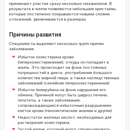
принимают участие сразу несколько механизмов. В
результате в желчи появляются небольшие кристаллы,
которые постепенно покрываются новыми слоями
отложений, увеличиваются в размерах.
Причины развития
Специалисты выделяют несколько групп причин
заболевания.
Избыток холестерина крови
(гиперхолестеринемия), откуда он попадает в
желчь. Это происходит на фоне постоянных
погрешностей в диете, употребления большого
количества жирной пищи, а также наследственных
заболеваний (семейная гиперхолестеринемия).
Избыток билирубина на фоне нарушения его
обмена. Причиной могут быть цирроз печени,
гепатиты, а также заболевания,
сопровождающиеся избыточным разрушением
клеток крови (гемолитические анемии и другие).
Недостаток желчных кислот, необходимых для
растворения холестерина.
Застой желчи, который могут спровоцировать: