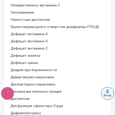
Гипервитаминоз витамина С
Гипогликемия
Гнилостная диспепсия
Грыжа пищеводного отверстия диафрагмы (ГПОД)
Дефицит витамина А
Дефицит витамина К
Дефицит витамина С
Дефицит железа
Дефицит цинка
Диарея при беременности
Дивертикулёз кишечника
Дисбактериоз кишечника
Дискинезия желчного пузыря
Вход
Диспепсия
Дисфункция сфинктера Одди
Дифиллоботриоз