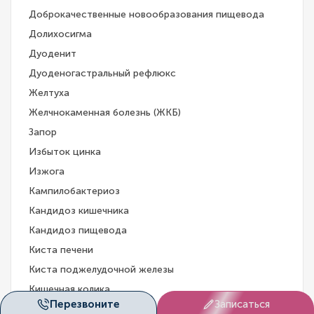
Доброкачественные новообразования пищевода
Долихосигма
Дуоденит
Дуоденогастральный рефлюкс
Желтуха
Желчнокаменная болезнь (ЖКБ)
Запор
Избыток цинка
Изжога
Кампилобактериоз
Кандидоз кишечника
Кандидоз пищевода
Киста печени
Киста поджелудочной железы
Кишечная колика
Перезвоните
Записаться
Кишечная непроходимость