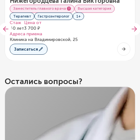
Нижегородцева Галина Викторовна
0/5
0 отзывов
Заместитель главного врача
Высшая категория
Терапевт
Гастроэнтеролог
1+
Стаж
Цена от
40 лет
3 700 ₽
Адреса приема
Клиника на Владимировской, 25
Записаться
Остались вопросы?