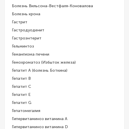
Болезнь Вильсона-Вестфаля-Коновалова
Болезнь крона
Гастрит
Гастродуоденит
Гастроэнтерит
Гельминтоз
Гемангиома печени
Гемохроматоз (Избыток железа)
Гепатит A (болезнь Боткина)
Гепатит B
Гепатит C
Гепатит E
Гепатит G
Гепатомегалия
Гипервитаминоз витамина A
Гипервитаминоз витамина D