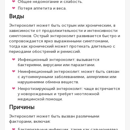
Общее недомогание и слабость.
Потеря аппетита и веса.
Виды
Энтероколит может быть острым или хроническим, в
зависимости от продолжительности и интенсивности
симптомов. Острый энтероколит развивается быстро и
сопровождается ярко выраженными симптомами,
тогда как хронический может протекать длительно с
периодами обострений и ремиссий.
Инфекционный энтероколит: вызывается
бактериями, вирусами или паразитами.
Неинфекционный энтероколит: может быть связан
с аутоиммунными заболеваниями, аллергиями или
нарушениями обмена веществ.
Некротизирующий энтероколит: чаще встречается
у новорожденных и требует неотложной
медицинской помощи.
Причины
Энтероколит может быть вызван различными
факторами, включая:
Бактериальные инфекции, такие как сальмонеллез