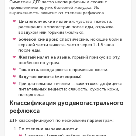
Симптомы ДГР часто неспецифичны и схожи с
проявлениями других болезней желудка. Их
выраженность зависит от степени рефлюкса.
Диспепсические явления:
чувство тяжести,
распирания в эпигастрии после еды, отрыжка
воздухом или горьким (желчью).
Болевой синдром:
спастические, ноющие боли в
верхней части живота, часто через 1-1.5 часа
после еды.
Желтый налет на языке,
горький привкус во рту,
особенно по утрам.
Тошнота,
иногда рвота с примесью желчи.
Вздутие живота (метеоризм).
При длительном течении —
симптомы дефицита
питательных веществ:
слабость, сухость кожи,
потеря веса.
Классификация дуоденогастрального
рефлюкса
ДГР классифицируют по нескольким параметрам:
По степени выраженности:
1 степень (легкая):
заброс небольшого