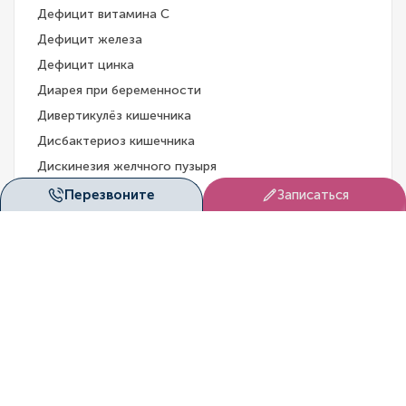
Дефицит витамина С
Дефицит железа
Дефицит цинка
Диарея при беременности
Дивертикулёз кишечника
Дисбактериоз кишечника
Дискинезия желчного пузыря
Диспепсия
Перезвоните
Записаться
Дисфункция сфинктера Одди
Дифиллоботриоз
Доброкачественные новообразования пищевода
Долихосигма
Дуоденит
Желтуха
Желчнокаменная болезнь (ЖКБ)
Запор