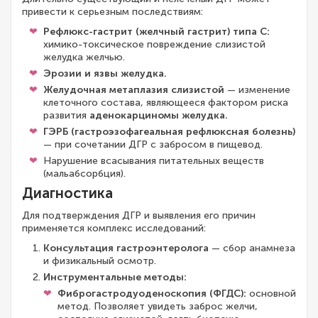
привести к серьезным последствиям:
Рефлюкс-гастрит (желчный гастрит) типа С:
химико-токсическое повреждение слизистой
желудка желчью.
Эрозии и язвы желудка.
Желудочная метаплазия слизистой
— изменение
клеточного состава, являющееся фактором риска
развития
аденокарциномы желудка.
ГЭРБ (гастроэзофагеальная рефлюксная болезнь)
— при сочетании ДГР с забросом в пищевод.
Нарушение всасывания питательных веществ
(мальабсорбция).
Диагностика
Для подтверждения ДГР и выявления его причин
применяется комплекс исследований:
Консультация гастроэнтеролога
— сбор анамнеза
и физикальный осмотр.
Инструментальные методы:
Фиброгастродуоденоскопия (ФГДС):
основной
метод. Позволяет увидеть заброс желчи,