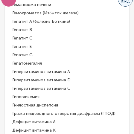
Вход
Гемангиома печени
Гемохроматоз (Избыток железа)
Гепатит A (болезнь Боткина)
Гепатит B
Гепатит C
Гепатит E
Гепатит G
Гепатомегалия
Гипервитаминоз витамина A
Гипервитаминоз витамина D
Гипервитаминоз витамина С
Гипогликемия
Гнилостная диспепсия
Грыжа пищеводного отверстия диафрагмы (ГПОД)
Дефицит витамина А
Дефицит витамина К