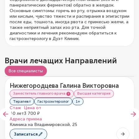
панкреатических ферментов) обратно в желудок.
Основные симптомы: горечь во рту, отрыжка воздухом
или кислым, чувство тяжести и распирания в эпигастрии
после еды, тошнота, иногда рвота с примесью желчи, а
также неприятный запах изо рта. Для точной
диагностики и лечения рекомендуем обратиться к
гастроэнтерологу в Дуэт Клиник.
Врачи лечащих Направлений
Видео о враче
Все специалисты
Нижегородцева Галина Викторовна
0/5
0 отзывов
Заместитель главного врача
Высшая категория
Терапевт
Гастроэнтеролог
1+
Стаж
Цена от
40 лет
3 700 ₽
Адреса приема
Клиника на Владимировской, 25
Записаться