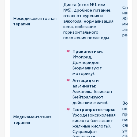
Диета (стол №1 или
Снизит
№5), дробное питание,
нагруз
отказ от курения и
Немедикаментозная
ЖКТ,
алкоголя, нормализация
терапия
миним
веса, избегание
эпизо
горизонтального
рефлюк
положения после еды.
Прокинетики:
Итоприд,
Домперидон
(нормализуют
моторику).
Антациды и
альгинаты:
Алмагель, Гевискон
(нейтрализуют
действие желчи).
Восст
норма
Гастропротекторы:
продв
Урсодезоксихолевая
Медикаментозная
пищи, 
кислота (связывает
терапия
слизис
желчные кислоты),
устран
Сукральфат
симпт