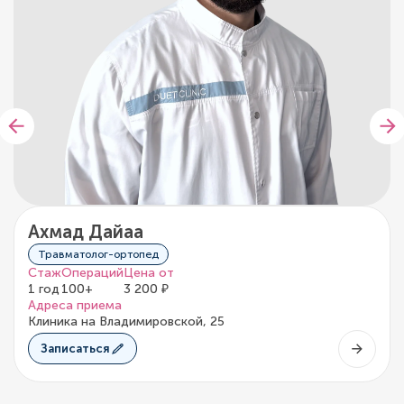
Ахмад Дайаа
Травматолог-ортопед
Стаж
Операций
Цена от
1 год
100+
3 200 ₽
Адреса приема
Клиника на Владимировской, 25
Записаться