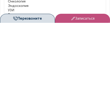
Онкология
Эндоскопия
УЗИ
Все направления
Перезвоните
Записаться
Пациентам
Услуги
Заболевания
Рассрочка
Цены
Бонусы
Акции
Лечение по ОМС
Лечение по ДМС
Рубрикатор клинических рекомендаций
Порядки и стандарты
О нас
О клинике
Врачи
Отзывы
Блог