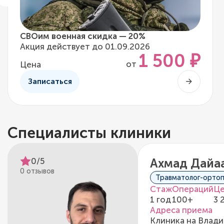
СВОим военная скидка — 20%
Акция действует до 01.09.2026
1 500 ₽
от
Цена
Записаться
Специалисты клиники
0/5
Ахмад Дайа
0 отзывов
Травматолог-орто
Стаж
Операций
Це
1 год
100+
3 
Адреса приема
Клиника на Влади