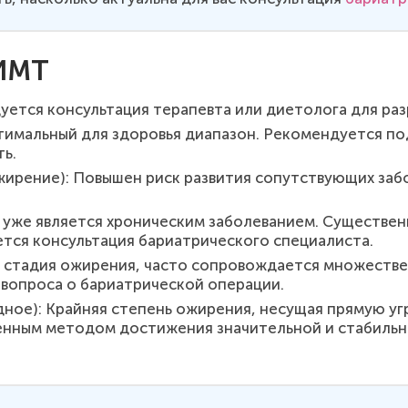
 ИМТ
уется консультация терапевта или диетолога для раз
оптимальный для здоровья диапазон. Рекомендуется п
ь.
ожирение): Повышен риск развития сопутствующих за
ие уже является хроническим заболеванием. Существе
ется консультация бариатрического специалиста.
ная стадия ожирения, часто сопровождается множест
вопроса о бариатрической операции.
идное): Крайняя степень ожирения, несущая прямую уг
енным методом достижения значительной и стабильн