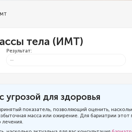
ИМТ
ассы тела (ИМТ)
Результат:
ес угрозой для здоровья
принятый показатель, позволяющий оценить, наскольк
, избыточная масса или ожирение. Для бариатрии этот
 лечения.
ь, насколько актуальна для вас консультация
бариатр