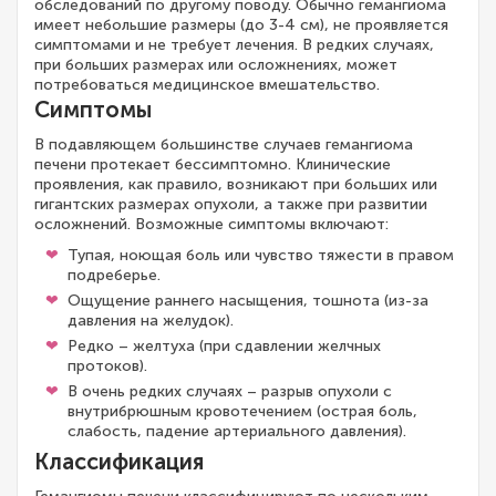
обследований по другому поводу. Обычно гемангиома
имеет небольшие размеры (до 3-4 см), не проявляется
симптомами и не требует лечения. В редких случаях,
при больших размерах или осложнениях, может
потребоваться медицинское вмешательство.
Симптомы
В подавляющем большинстве случаев гемангиома
печени протекает бессимптомно. Клинические
проявления, как правило, возникают при больших или
гигантских размерах опухоли, а также при развитии
осложнений. Возможные симптомы включают:
Тупая, ноющая боль или чувство тяжести в правом
подреберье.
Ощущение раннего насыщения, тошнота (из-за
давления на желудок).
Редко – желтуха (при сдавлении желчных
протоков).
В очень редких случаях – разрыв опухоли с
внутрибрюшным кровотечением (острая боль,
слабость, падение артериального давления).
Классификация