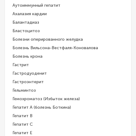
Аутоиммунный гепатит
Ахалазия кардии
Балантадиаз
Бластоцитоз
Болезни оперированного желудка
Болезнь Вильсона-Вестфаля-Коновалова
Болезнь крона
Гастрит
Гастродуоденит
Гастроэнтерит
Гельминтоз
Гемохроматоз (Избыток железа)
Гепатит A (болезнь Боткина)
Гепатит B
Гепатит C
Гепатит E