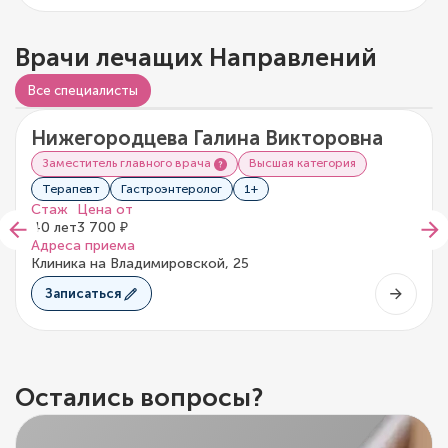
Врачи лечащих Направлений
Видео о враче
Все специалисты
Нижегородцева Галина Викторовна
0/5
0 отзывов
Заместитель главного врача
Высшая категория
Терапевт
Гастроэнтеролог
1+
Стаж
Цена от
40 лет
3 700 ₽
Адреса приема
Клиника на Владимировской, 25
Записаться
Остались вопросы?