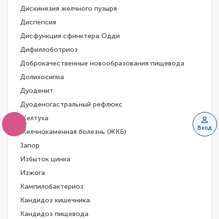
Дискинезия желчного пузыря
Диспепсия
Дисфункция сфинктера Одди
Дифиллоботриоз
Доброкачественные новообразования пищевода
Долихосигма
Дуоденит
Дуоденогастральный рефлюкс
Желтуха
Вход
Желчнокаменная болезнь (ЖКБ)
Запор
Избыток цинка
Изжога
Кампилобактериоз
Кандидоз кишечника
Кандидоз пищевода