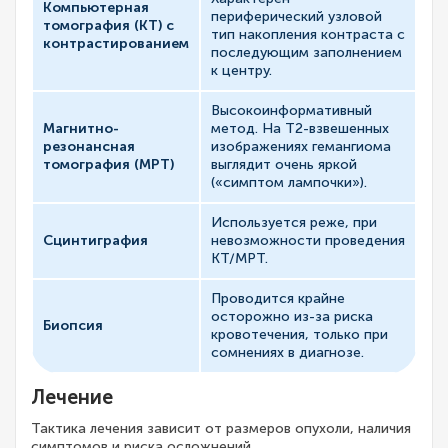
Компьютерная
периферический узловой
томография (КТ) с
тип накопления контраста с
контрастированием
последующим заполнением
к центру.
Высокоинформативный
Магнитно-
метод. На T2-взвешенных
резонансная
изображениях гемангиома
томография (МРТ)
выглядит очень яркой
(«симптом лампочки»).
Используется реже, при
Сцинтиграфия
невозможности проведения
КТ/МРТ.
Проводится крайне
осторожно из-за риска
Биопсия
кровотечения, только при
сомнениях в диагнозе.
Лечение
Тактика лечения зависит от размеров опухоли, наличия
симптомов и риска осложнений.