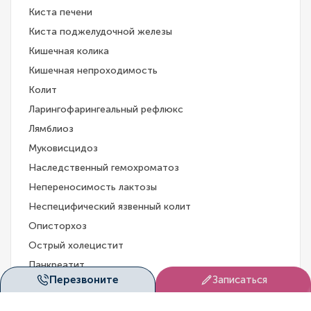
Киста печени
Киста поджелудочной железы
Кишечная колика
Кишечная непроходимость
Колит
Ларингофарингеальный рефлюкс
Лямблиоз
Муковисцидоз
Наследственный гемохроматоз
Непереносимость лактозы
Неспецифический язвенный колит
Описторхоз
Острый холецистит
Панкреатит
Перезвоните
Записаться
Паразитарные заболевания
Перегиб желчного пузыря