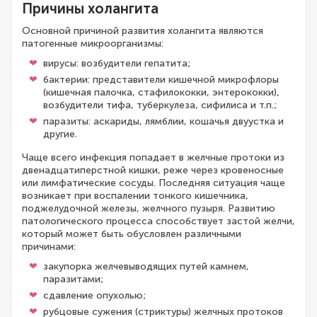
Причины холангита
Основной причиной развития холангита являются
патогенные микроорганизмы:
вирусы: возбудители гепатита;
бактерии: представители кишечной микрофлоры
(кишечная палочка, стафилококки, энтерококки),
возбудители тифа, туберкулеза, сифилиса и т.п.;
паразиты: аскариды, лямблии, кошачья двуустка и
другие.
Чаще всего инфекция попадает в желчные протоки из
двенадцатиперстной кишки, реже через кровеносные
или лимфатические сосуды. Последняя ситуация чаще
возникает при воспалении тонкого кишечника,
поджелудочной железы, желчного пузыря. Развитию
патологического процесса способствует застой желчи,
который может быть обусловлен различными
причинами:
закупорка желчевыводящих путей камнем,
паразитами;
сдавление опухолью;
рубцовые сужения (стриктуры) желчных протоков