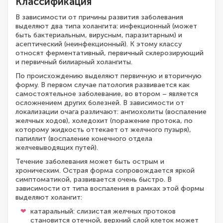
Классификация
В зависимости от причины развития заболевания
выделяют два типа холангита: инфекционный (может
быть бактериальным, вирусным, паразитарным) и
асептический (неинфекционный). К этому классу
относят ферментативный, первичный склерозирующий
и первичный билиарный холангиты.
По происхождению выделяют первичную и вторичную
форму. В первом случае патология развивается как
самостоятельное заболевание, во втором – является
осложнением других болезней. В зависимости от
локализации очага различают: ангиохолиты (воспаление
желчных ходов), холедохит (поражение протока, по
которому жидкость оттекает от желчного пузыря),
папиллит (воспаление конечного отдела
желчевыводящих путей).
Течение заболевания может быть острым и
хроническим. Острая форма сопровождается яркой
симптоматикой, развивается очень быстро. В
зависимости от типа воспаления в рамках этой формы
выделяют холангит:
катаральный: слизистая желчных протоков
становится отечной, верхний слой клеток может