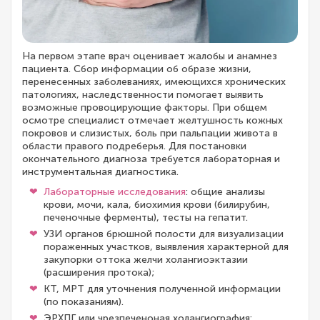
На первом этапе врач оценивает жалобы и анамнез
пациента. Сбор информации об образе жизни,
перенесенных заболеваниях, имеющихся хронических
патологиях, наследственности помогает выявить
возможные провоцирующие факторы. При общем
осмотре специалист отмечает желтушность кожных
покровов и слизистых, боль при пальпации живота в
области правого подреберья. Для постановки
окончательного диагноза требуется лабораторная и
инструментальная диагностика.
Лабораторные исследования
: общие анализы
крови, мочи, кала, биохимия крови (билирубин,
печеночные ферменты), тесты на гепатит.
УЗИ органов брюшной полости для визуализации
пораженных участков, выявления характерной для
закупорки оттока желчи холангиоэктазии
(расширения протока);
КТ, МРТ для уточнения полученной информации
(по показаниям).
ЭРХПГ или чрезпеченоная холангиография: