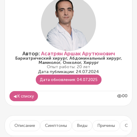
Автор:
Асатрян Аршак Арутюнович
Бариатрический хирург, Абдоминальный хирург,
Маммолог, Онколог, Хирург
Опыт работы: 20 лет
Дата публикации: 24.07.2024
Дата обновления: 04.07.2025
00
◀ К списку
Описание
Симптомы
Виды
Причины
Осло