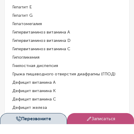
Гепатит E
Гепатит G
Гепатомегалия
Гипервитаминоз витамина A
Гипервитаминоз витамина D
Гипервитаминоз витамина С
Гипогликемия
Гнилостная диспепсия
Грыжа пищеводного отверстия диафрагмы (ГПОД)
Дефицит витамина А
Дефицит витамина К
Дефицит витамина С
Дефицит железа
Дефицит цинка
Перезвоните
Записаться
Диарея при беременности
Дивертикулёз кишечника