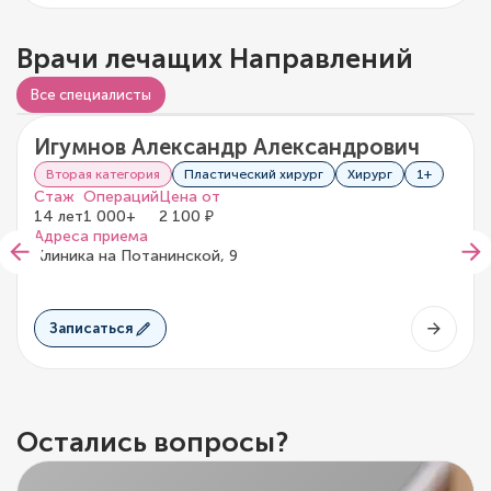
Врачи лечащих Направлений
Видео о враче
Все специалисты
Игумнов Александр Александрович
5/5
1 отзыв
Вторая категория
Пластический хирург
Хирург
1+
Стаж
Операций
Цена от
14 лет
1 000+
2 100 ₽
Адреса приема
Клиника на Потанинской, 9
Записаться
Остались вопросы?