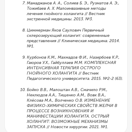
Мамаджанов А. А., Солиев Б. Э., Рузматов А. Э.,
Тожибаев А. Х. Малоинвазивные методы
лечения гнойного холангита // Вестник
экстренной медицины. 2013. №3.
Циммерман Яков Саулович Первичный
склерозирующий холангит: современные
представления // Клиническая медицина. 2014.
№1.
Курбонов К.М., Махмадов Ф.И., Назирбоев К.Р.,
Гаюров У.Х., Гайбуллаев М.М. КОМПЛЕКСНАЯ
ИНТЕНСИВНАЯ ТЕРАПИЯ ОСТРОГО
ГНОЙНОГО ХОЛАНГИТА // Вестник
Педагогического университета. 2015. №2-2 (63).
Бойко В.В., Малоштан А.В., Смачило Р.М.,
Неклюдов А.А., Тищенко А.М., Вовк В.А.,
Клёсова М.А., Волченко О.В. ИЗМЕНЕНИЕ
ФИЗИКО-ХИМИЧЕСКИХ СВОЙСТВ ЖЕЛЧИ В
ПРОЦЕССЕ ВОЗНИКНОВЕНИЯ И
МАНИФЕСТАЦИИ ХОЛАНГИТА. ОСТРЫЙ
ХОЛАНГИТ: ВОЗМОЖНЫЕ МЕХАНИЗМЫ
ЗАПУСКА // Новости хирургии. 2021. №1.