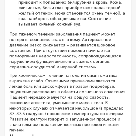
приводит к попаданию билирубина в кровь. Кожа,
слизистые, белки глаз приобретают характерный
желтый оттенок, моча становится очень темной, а
кал, наоборот, обесцвечивается. Состояние
вызывает сильный кожный зуд.
При тяжелом течении заболевания пациент может
потерять сознание, впасть в кому. Артериальное
давление резко снижается – развивается шоковое
состояние. При отсутствии помощи начинается
полиорганная недостаточность, сопровождающаяся
нарушением функции жизненно важных органов,
сердечно-сосудистой и нервной системы.
При хроническом течении патологии симптоматика
выражена слабо. Основными признаками являются
легкая боль или дискомфорт в правом подреберье,
ощущение распирания в области солнечного сплетения.
Пациент нередко жалуется на общую слабость,
снижение аппетита, уменьшение массы тела. В
некоторых случаях отмечается небольшое (в пределах
37-37,5 градусов) повышение температуры по вечерам.
Развитие желтухи говорит о запущенном процессе и
значительном поражении желчных протоков и ткани
печени.