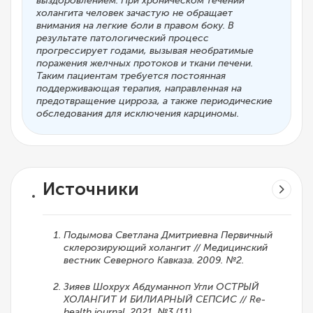
выздоровлением. При хроническом течении
холангита человек зачастую не обращает
внимания на легкие боли в правом боку. В
результате патологический процесс
прогрессирует годами, вызывая необратимые
поражения желчных протоков и ткани печени.
Таким пациентам требуется постоянная
поддерживающая терапия, направленная на
предотвращение цирроза, а также периодические
обследования для исключения карциномы.
Источники
Подымова Светлана Дмитриевна Первичный
склерозирующий холангит // Медицинский
вестник Северного Кавказа. 2009. №2.
Зияев Шохрух Абдуманноп Угли ОСТРЫЙ
ХОЛАНГИТ И БИЛИАРНЫЙ СЕПСИС // Re-
health journal. 2021. №3 (11).