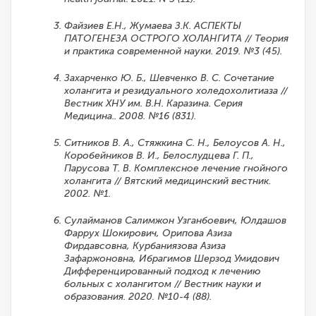
Файзиев Е.Н., Жумаева З.К. АСПЕКТЫ
ПАТОГЕНЕЗА ОСТРОГО ХОЛАНГИТА // Теория
и практика современной науки. 2019. №3 (45).
Захарченко Ю. Б., Шевченко В. С. Сочетание
холангита и резидуального холедохолитиаза //
Вестник ХНУ им. В.Н. Каразина. Серия
Медицина.. 2008. №16 (831).
Ситников В. А., Стяжкина С. Н., Белоусов А. Н.,
Коробейников В. И., Белослудцева Г. П.,
Парусова Т. В. Комплексное лечение гнойного
холангита // Вятский медицинский вестник.
2002. №1.
Сулайманов Салимжон Узганбоевич, Юлдашов
Фаррух Шокирович, Орипова Азиза
Фирдавсовна, Курбаниязова Азиза
Зафаржоновна, Ибрагимов Шерзод Умидович
Дифференцированный подход к лечению
больных с холангитом // Вестник науки и
образования. 2020. №10-4 (88).