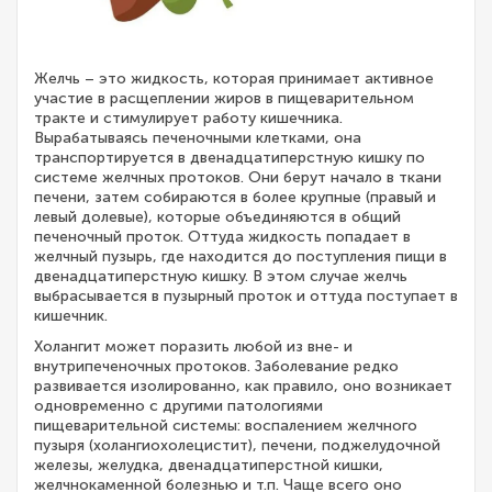
Желчь – это жидкость, которая принимает активное
участие в расщеплении жиров в пищеварительном
тракте и стимулирует работу кишечника.
Вырабатываясь печеночными клетками, она
транспортируется в двенадцатиперстную кишку по
системе желчных протоков. Они берут начало в ткани
печени, затем собираются в более крупные (правый и
левый долевые), которые объединяются в общий
печеночный проток. Оттуда жидкость попадает в
желчный пузырь, где находится до поступления пищи в
двенадцатиперстную кишку. В этом случае желчь
выбрасывается в пузырный проток и оттуда поступает в
кишечник.
Холангит может поразить любой из вне- и
внутрипеченочных протоков. Заболевание редко
развивается изолированно, как правило, оно возникает
одновременно с другими патологиями
пищеварительной системы: воспалением желчного
пузыря (холангиохолецистит), печени, поджелудочной
железы, желудка, двенадцатиперстной кишки,
желчнокаменной болезнью и т.п. Чаще всего оно