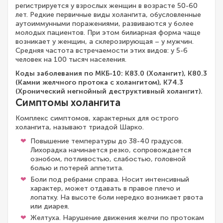
регистрируется у взрослых женщин в возрасте 50-60
лет. Редкие первичные виды холангита, обусловленные
аутоиммунными поражениями, развиваются у более
молодых пациентов. При этом билиарная форма чаще
возникает у женщин, а склерозирующая – у мужчин.
Средняя частота встречаемости этих видов: у 5-6
человек на 100 тысяч населения.
Коды заболевания по МКБ-10: K83.0 (Холангит), K80.3
(Камни желчного протока с холангитом), K74.3
(Хронический негнойный деструктивный холангит).
Симптомы холангита
Комплекс симптомов, характерных для острого
холангита, называют триадой Шарко.
Повышение температуры до 38-40 градусов.
Лихорадка начинается резко, сопровождается
ознобом, потливостью, слабостью, головной
болью и потерей аппетита.
Боли под ребрами справа. Носит интенсивный
характер, может отдавать в правое плечо и
лопатку. На высоте боли нередко возникает рвота
или диарея.
Желтуха. Нарушение движения желчи по протокам