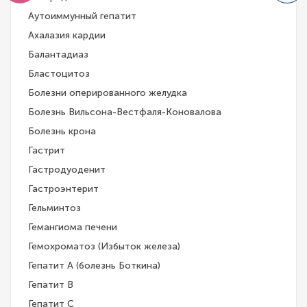
Аутоиммунный гепатит
Ахалазия кардии
Балантадиаз
Бластоцитоз
Болезни оперированного желудка
Болезнь Вильсона-Вестфаля-Коновалова
Болезнь крона
Гастрит
Гастродуоденит
Гастроэнтерит
Гельминтоз
Гемангиома печени
Гемохроматоз (Избыток железа)
Гепатит A (болезнь Боткина)
Гепатит B
Гепатит C