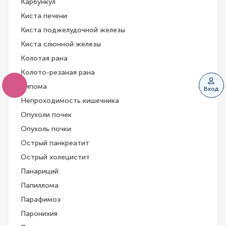
Карбункул
Киста печени
Киста поджелудочной железы
Киста слюнной железы
Колотая рана
Колото-резаная рана
Липома
Вход
Непроходимость кишечника
Опухоли почек
Опухоль почки
Острый панкреатит
Острый холецистит
Панариций
Папиллома
Парафимоз
Паронихия