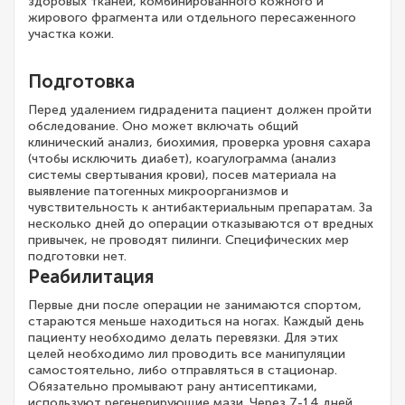
здоровых тканей, комбинированного кожного и
жирового фрагмента или отдельного пересаженного
участка кожи.
Подготовка
Перед удалением гидраденита пациент должен пройти
обследование. Оно может включать общий
клинический анализ, биохимия, проверка уровня сахара
(чтобы исключить диабет), коагулограмма (анализ
системы свертывания крови), посев материала на
выявление патогенных микроорганизмов и
чувствительность к антибактериальным препаратам. За
несколько дней до операции отказываются от вредных
привычек, не проводят пилинги. Специфических мер
подготовки нет.
Реабилитация
Первые дни после операции не занимаются спортом,
стараются меньше находиться на ногах. Каждый день
пациенту необходимо делать перевязки. Для этих
целей необходимо лил проводить все манипуляции
самостоятельно, либо отправляться в стационар.
Обязательно промывают рану антисептиками,
используют регенерирующие мази. Через 7-14 дней