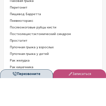
Паховая грыжа
Перитонит
Пищевод Барретта
Пневмоторакс
Послеожоговые рубцы кисти
Постхолецистэктомический синдром
Простатит
Пупочная грыжа у взрослых
Пупочная грыжа у детей
Рак желудка
Рак кишечника
Перезвоните
Записаться
Рак надпочечника (адренокортикальный рак)
Рак ноги
Рак печени
Рак поджелудочной железы
Рак щитовидной железы