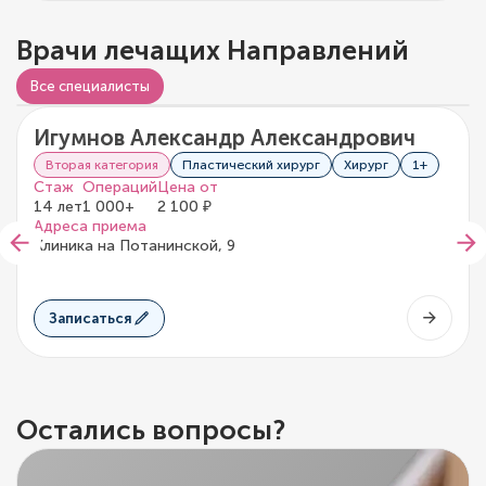
Врачи лечащих Направлений
Видео о враче
Все специалисты
Игумнов Александр Александрович
5/5
1 отзыв
Вторая категория
Пластический хирург
Хирург
1+
Стаж
Операций
Цена от
14 лет
1 000+
2 100 ₽
Адреса приема
Клиника на Потанинской, 9
Записаться
Остались вопросы?