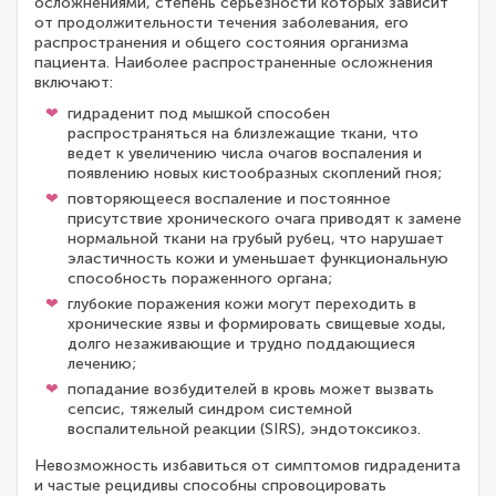
осложнениями, степень серьезности которых зависит
от продолжительности течения заболевания, его
распространения и общего состояния организма
пациента. Наиболее распространенные осложнения
включают:
гидраденит под мышкой способен
распространяться на близлежащие ткани, что
ведет к увеличению числа очагов воспаления и
появлению новых кистообразных скоплений гноя;
повторяющееся воспаление и постоянное
присутствие хронического очага приводят к замене
нормальной ткани на грубый рубец, что нарушает
эластичность кожи и уменьшает функциональную
способность пораженного органа;
глубокие поражения кожи могут переходить в
хронические язвы и формировать свищевые ходы,
долго незаживающие и трудно поддающиеся
лечению;
попадание возбудителей в кровь может вызвать
сепсис, тяжелый синдром системной
воспалительной реакции (SIRS), эндотоксикоз.
Невозможность избавиться от симптомов гидраденита
и частые рецидивы способны спровоцировать