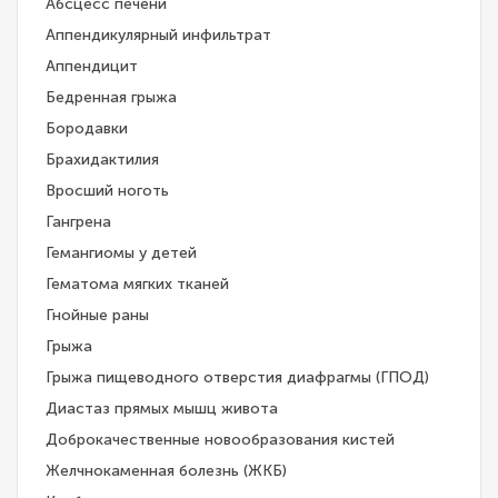
Абсцесс печени
Аппендикулярный инфильтрат
Аппендицит
Бедренная грыжа
Бородавки
Брахидактилия
Вросший ноготь
Гангрена
Гемангиомы у детей
Гематома мягких тканей
Гнойные раны
Грыжа
Грыжа пищеводного отверстия диафрагмы (ГПОД)
Диастаз прямых мышц живота
Доброкачественные новообразования кистей
Желчнокаменная болезнь (ЖКБ)