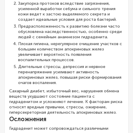
Закупорка протоков вследствие загрязнения,
усиленной выработки себума и сильного трения
кожи ведет к застою выделяемого секрета и
создает идеальные условия для роста бактерий.
Предрасположенность к развитию болезни часто
обусловлена наследственностью, особенно среди
людей с семейным анамнезом гидраденита.
Плохая гигиена, нерегулярное очищение участков с
большим количеством апокриновых желез
увеличивает вероятность появления
воспалительных процессов.
Длительные стрессы, депрессия и нервное
перенапряжение усиливают активность
апокриновых желез, повышая риски формирования
очагов воспаления.
Сахарный диабет, избыточный вес, нарушения обмена
веществ ухудшают состояние пациента с
гидраденитом и усложняют лечение. К факторам риска
относят вредные привычки, стрессы, ожирение,
гиперсекреторная деятельность апокриновых желез.
Осложнения
Гидраденит может сопровождаться различными