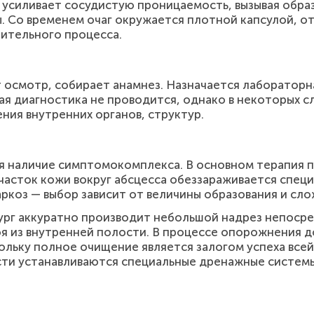
усиливает сосудистую проницаемость, вызывая обра
. Со временем очаг окружается плотной капсулой, 
ительного процесса.
 осмотр, собирает анамнез. Назначается лабораторна
я диагностика не проводится, однако в некоторых сл
ния внутренних органов, структур.
я наличие симптомокомплекса. В основном терапия 
часток кожи вокруг абсцесса обеззараживается спец
ркоз — выбор зависит от величины образования и сл
ург аккуратно производит небольшой надрез непосре
я из внутренней полости. В процессе опорожнения 
кольку полное очищение является залогом успеха все
сти устанавливаются специальные дренажные систе