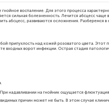
 гнойное воспаление. Для этого процесса характерн
яется сильная болезненность. Лечится абсцесс чаще в
ить абсцесс, развиваются осложнения. Разберемся в с
обой припухлость над кожей розоватого цвета. Этот
сте входных ворот инфекции. Острая стадия патологи
.
При надавливании на гнойник ощущается флюктуация
о видимых причин может не быть. В этом случае клини