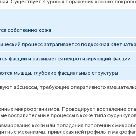
ная. Существует 4 уровня поражения кожных покрово
ся собственно кожа
гический процесс затрагивается подкожная клетчатк
ся фасции и развивается некротизирующий фасциит
аются мышцы, глубокие фасциальные структуры
твуют абсцессы, требующие оперативного вмешательс
енных микроорганизмов. Провоцирует воспаление ста
ые воспалительные процессы в коже типа фурункулов
равмирования кожи или попадания патогенных микро
ащитные механизмы, привлекая нейтрофилы и макрофаг