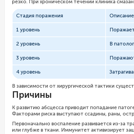
резко. При хроническом течении клиника смазан
Стадия поражения
Описание
1 уровень
Поражает
2 уровень
В патоло
3 уровень
Поражают
4 уровень
Затрагив
В зависимости от хирургической тактики сущес
Причины
К развитию абсцесса приводит попадание патог
Факторами риска выступают ссадины, раны, остр
Первоначально воспаление развивается из-за т
или глубже в ткани. Иммунитет активизирует з