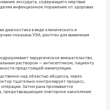
зование экссудата, содержащего мертвые
отделяя инфекционное поражение от здоровых
я диагностика в виде клинического и
учаях показаны УЗИ, рентген для выявления
подразумевает хирургическое вмешательство.
иальным раствором — антисептиком, пациенту
ожности предстоящей манипуляции.
дственно над областью абсцесса, через
доктор тщательно контролирует процесс,
й операции. Затем рана промывается
мы, предотвращающие повторное накопление