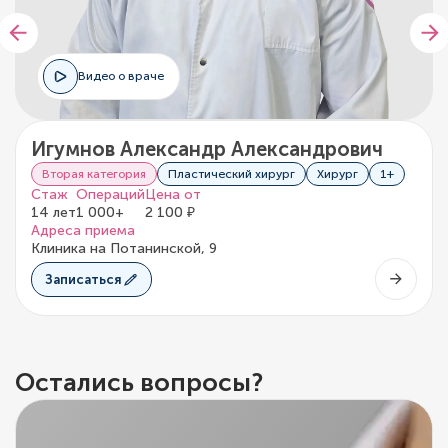
Видео о враче
Игумнов Александр Александрович
Вторая категория
Пластический хирург
Хирург
1+
Стаж
Операций
Цена от
14 лет
1 000+
2 100 ₽
Адреса приема
Клиника на Потанинской, 9
Записаться
Остались вопросы?