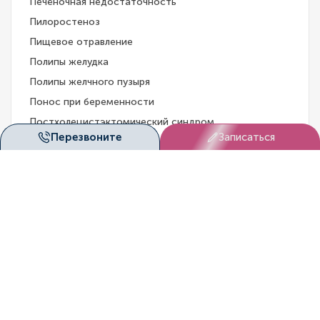
Печёночная недостаточность
Пилоростеноз
Пищевое отравление
Полипы желудка
Полипы желчного пузыря
Понос при беременности
Постхолецистэктомический синдром
Перезвоните
Записаться
Рак пищевода
Реактивный панкреатит
Рефлюкс-эзофагит (ГЭРБ)
Ротавирусная инфекция
Синдром Алажиля
Синдром Жильбера
Синдром Золлингера-Эллисона
Синдром раздраженного кишечника
Спазм пищевода