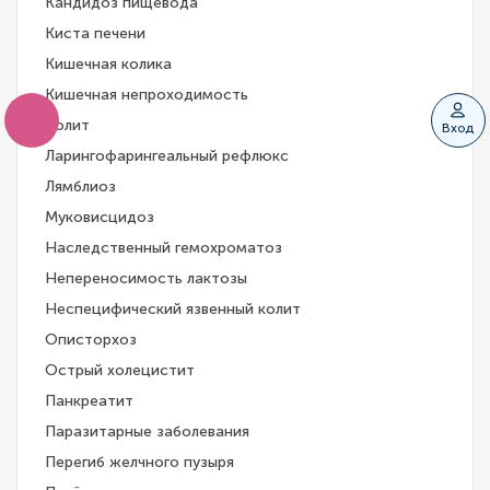
Кандидоз пищевода
Киста печени
Кишечная колика
Кишечная непроходимость
Колит
Вход
Ларингофарингеальный рефлюкс
Лямблиоз
Муковисцидоз
Наследственный гемохроматоз
Непереносимость лактозы
Неспецифический язвенный колит
Описторхоз
Острый холецистит
Панкреатит
Паразитарные заболевания
Перегиб желчного пузыря