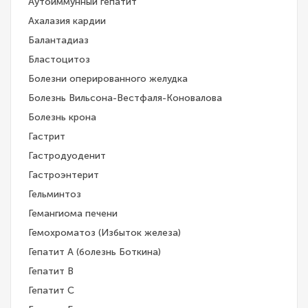
Аутоиммунный гепатит
Ахалазия кардии
Балантадиаз
Бластоцитоз
Болезни оперированного желудка
Болезнь Вильсона-Вестфаля-Коновалова
Болезнь крона
Гастрит
Гастродуоденит
Гастроэнтерит
Гельминтоз
Гемангиома печени
Гемохроматоз (Избыток железа)
Гепатит A (болезнь Боткина)
Гепатит B
Гепатит C