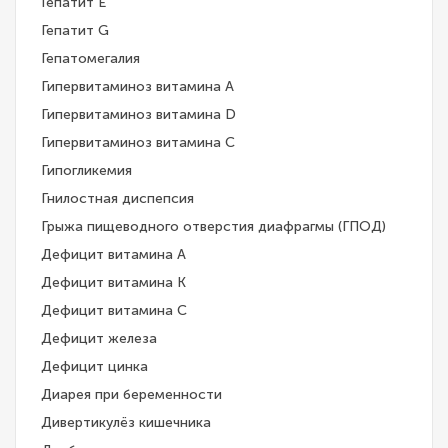
Гепатит E
Гепатит G
Гепатомегалия
Гипервитаминоз витамина A
Гипервитаминоз витамина D
Гипервитаминоз витамина С
Гипогликемия
Гнилостная диспепсия
Грыжа пищеводного отверстия диафрагмы (ГПОД)
Дефицит витамина А
Дефицит витамина К
Дефицит витамина С
Дефицит железа
Дефицит цинка
Диарея при беременности
Дивертикулёз кишечника