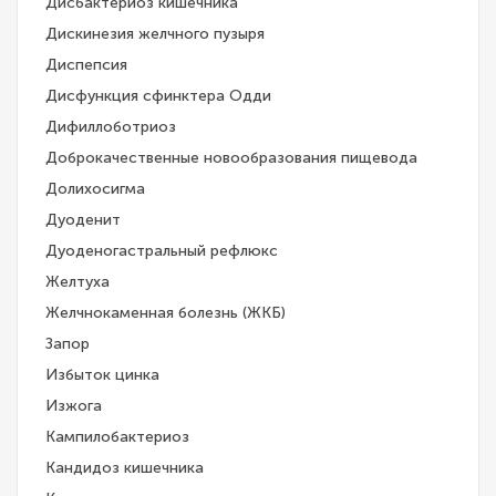
Дисбактериоз кишечника
Дискинезия желчного пузыря
Диспепсия
Дисфункция сфинктера Одди
Дифиллоботриоз
Доброкачественные новообразования пищевода
Долихосигма
Дуоденит
Дуоденогастральный рефлюкс
Желтуха
Желчнокаменная болезнь (ЖКБ)
Запор
Избыток цинка
Изжога
Кампилобактериоз
Кандидоз кишечника