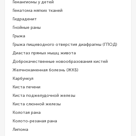
Гемангиомы у детей
Гематома мягких тканей
Гидраденит
Гнойные раны
Грыжа
Грыжа пищеводного отверстия диафрагмы (ГПОД)
Диастаз прямых мышц живота
Доброкачественные новообразования кистей
Желчнокаменная болезнь (ЖКБ)
Карбункул
Киста печени
Киста поджелудочной железы
Киста слюнной железы
Колотая рана
Колото-резаная рана
Липома