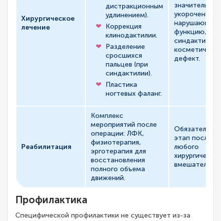
значительное
дистракционным
укорочение,
удлинением).
Хирургическое
нарушающее
Коррекция
лечение
функцию,
клинодактилии.
синдактилия,
Разделение
косметическ
сросшихся
дефект.
пальцев (при
синдактилии).
Пластика
ногтевых фаланг.
Комплекс
мероприятий после
Обязательны
операции: ЛФК,
этап после
физиотерапия,
Реабилитация
любого
эрготерапия для
хирургическо
восстановления
вмешательств
полного объема
движений.
Профилактика
Специфической профилактики не существует из-за