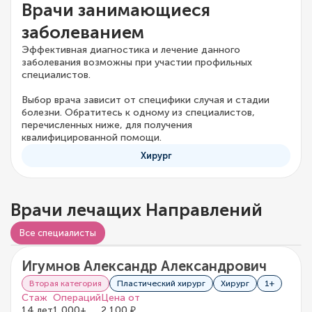
Врачи занимающиеся
заболеванием
Эффективная диагностика и лечение данного
заболевания возможны при участии профильных
специалистов.
Выбор врача зависит от специфики случая и стадии
болезни. Обратитесь к одному из специалистов,
перечисленных ниже, для получения
квалифицированной помощи.
Хирург
Врачи лечащих Направлений
Видео о враче
Все специалисты
Игумнов Александр Александрович
5/5
1 отзыв
Вторая категория
Пластический хирург
Хирург
1+
Стаж
Операций
Цена от
14 лет
1 000+
2 100 ₽