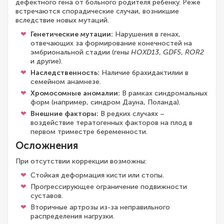
дефектного гена от больного родителя ребенку. Реже
встречаются спорадические случаи, возникшие
вследствие новых мутаций.
Генетические мутации:
Нарушения в генах,
отвечающих за формирование конечностей на
эмбриональной стадии (гены
HOXD13
,
GDF5
,
ROR2
и другие).
Наследственность:
Наличие брахидактилии в
семейном анамнезе.
Хромосомные аномалии:
В рамках синдромальных
форм (например, синдром Дауна, Поланда).
Внешние факторы:
В редких случаях –
воздействие тератогенных факторов на плод в
первом триместре беременности.
Осложнения
При отсутствии коррекции возможны:
Стойкая деформация кисти или стопы.
Прогрессирующее ограничение подвижности
суставов.
Вторичные артрозы из-за неправильного
распределения нагрузки.