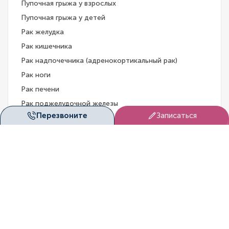
Пупочная грыжа у взрослых
Пупочная грыжа у детей
Рак желудка
Рак кишечника
Рак надпочечника (адренокортикальный рак)
Рак ноги
Рак печени
Рак поджелудочной железы
Перезвоните
Записаться
Рак щитовидной железы
Роговая кератома (кожный рог)
Свищ желчного пузыря
Сепсис
Синдром Горнера
Спаечный процесс в малом тазу
Спленомегалия
Тиреоидит