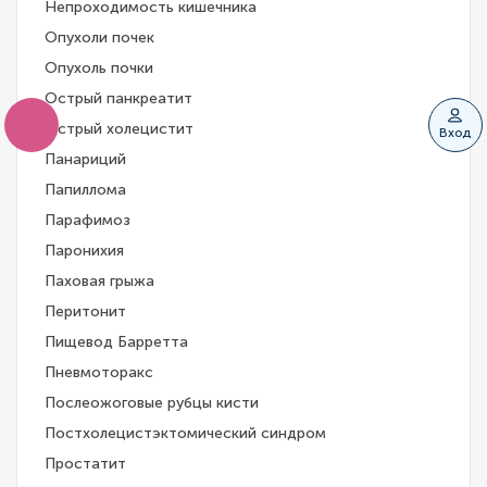
Непроходимость кишечника
Опухоли почек
Опухоль почки
Острый панкреатит
Острый холецистит
Вход
Панариций
Папиллома
Парафимоз
Паронихия
Паховая грыжа
Перитонит
Пищевод Барретта
Пневмоторакс
Послеожоговые рубцы кисти
Постхолецистэктомический синдром
Простатит