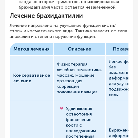
плода во втором триместре, но изолированная
брахидактилия часто остается незамеченной.
Лечение брахидактилии
Лечение направлено на улучшение функции кисти/
стопы и косметического вида. Тактика зависит от типа
аномалии и степени нарушения функции.
Метод лечения
Описание
Показания
Легкие форм
Физиотерапия,
без
лечебная гимнастика,
выраженной
Консервативное
массаж. Ношение
деформации,
лечение
ортезов для
для улучшени
коррекции
подвижности
положения пальцев.
силы.
Удлиняющая
остеотомия
(рассечение
кости с
Выраженные
последующим
деформации,
постепенным