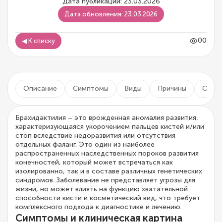
Дата публикации: 23.03.2026
Дата обновления: 23.03.2026
00
◀ К списку
Описание
Симптомы
Виды
Причины
Осло
Брахидактилия – это врожденная аномалия развития,
характеризующаяся укорочением пальцев кистей и/или
стоп вследствие недоразвития или отсутствия
отдельных фаланг. Это один из наиболее
распространенных наследственных пороков развития
конечностей, который может встречаться как
изолированно, так и в составе различных генетических
синдромов. Заболевание не представляет угрозы для
жизни, но может влиять на функцию хватательной
способности кисти и косметический вид, что требует
комплексного подхода к диагностике и лечению.
Симптомы и клиническая картина