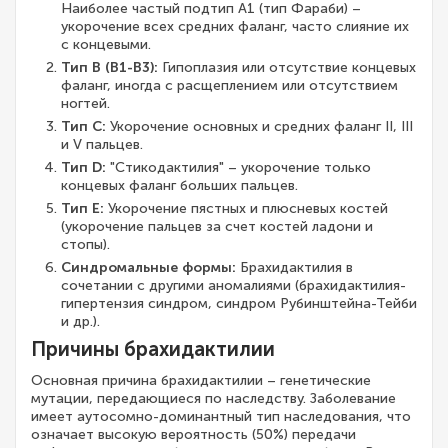
Наиболее частый подтип A1 (тип Фараби) –
укорочение всех средних фаланг, часто слияние их
с концевыми.
Тип B (B1-B3):
Гипоплазия или отсутствие концевых
фаланг, иногда с расщеплением или отсутствием
ногтей.
Тип C:
Укорочение основных и средних фаланг II, III
и V пальцев.
Тип D:
"Стикодактилия" – укорочение только
концевых фаланг больших пальцев.
Тип E:
Укорочение пястных и плюсневых костей
(укорочение пальцев за счет костей ладони и
стопы).
Синдромальные формы:
Брахидактилия в
сочетании с другими аномалиями (брахидактилия-
гипертензия синдром, синдром Рубинштейна-Тейби
и др.).
Причины брахидактилии
Основная причина брахидактилии – генетические
мутации, передающиеся по наследству. Заболевание
имеет аутосомно-доминантный тип наследования, что
означает высокую вероятность (50%) передачи