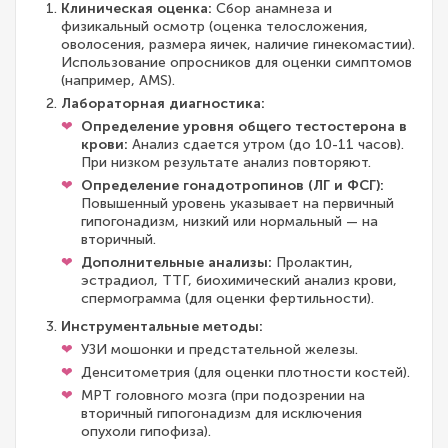
Клиническая оценка:
Сбор анамнеза и
физикальный осмотр (оценка телосложения,
оволосения, размера яичек, наличие гинекомастии).
Использование опросников для оценки симптомов
(например, AMS).
Лабораторная диагностика:
Определение уровня общего тестостерона в
крови:
Анализ сдается утром (до 10-11 часов).
При низком результате анализ повторяют.
Определение гонадотропинов (ЛГ и ФСГ):
Повышенный уровень указывает на первичный
гипогонадизм, низкий или нормальный — на
вторичный.
Дополнительные анализы:
Пролактин,
эстрадиол, ТТГ, биохимический анализ крови,
спермограмма (для оценки фертильности).
Инструментальные методы:
УЗИ мошонки и предстательной железы.
Денситометрия (для оценки плотности костей).
МРТ головного мозга (при подозрении на
вторичный гипогонадизм для исключения
опухоли гипофиза).