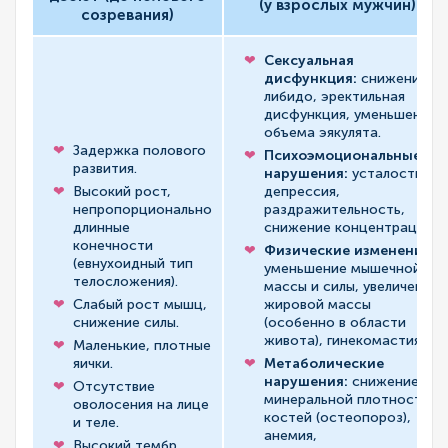
(у взрослых мужчин)
созревания)
Сексуальная
дисфункция:
снижение
либидо, эректильная
дисфункция, уменьшение
объема эякулята.
Задержка полового
Психоэмоциональные
развития.
нарушения:
усталость,
Высокий рост,
депрессия,
непропорционально
раздражительность,
длинные
снижение концентрации.
конечности
Физические изменения:
(евнухоидный тип
уменьшение мышечной
телосложения).
массы и силы, увеличение
Слабый рост мышц,
жировой массы
снижение силы.
(особенно в области
живота), гинекомастия.
Маленькие, плотные
яички.
Метаболические
нарушения:
снижение
Отсутствие
минеральной плотности
оволосения на лице
костей (остеопороз),
и теле.
анемия,
Высокий тембр