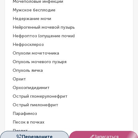
Мочеполовые инфекции
Мужское бесплодие
Недержание мочи
Нейрогенный мочевой пузырь
Нефроптоз (опущение почки)
Нефросклероз
Опухоли мочеточника
Опухоль мочевого пузыря
Опухоль яичка
Орхит
Орхоэпидидимит
Острый гломерулонефрит
Острый пиелонефрит
Парафимоз
Песок в почках
Пиелит
Перезвоните
Записаться