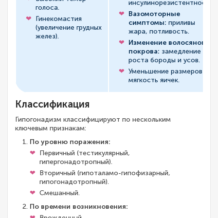
инсулинорезистентность.
голоса.
Вазомоторные
Гинекомастия
симптомы:
приливы
(увеличение грудных
жара, потливость.
желез).
Изменение волосяного
покрова:
замедление
роста бороды и усов.
Уменьшение размеров и
мягкость яичек.
Классификация
Гипогонадизм классифицируют по нескольким
ключевым признакам:
По уровню поражения:
Первичный (тестикулярный,
гипергонадотропный).
Вторичный (гипоталамо-гипофизарный,
гипогонадотропный).
Смешанный.
По времени возникновения:
Врожденный.