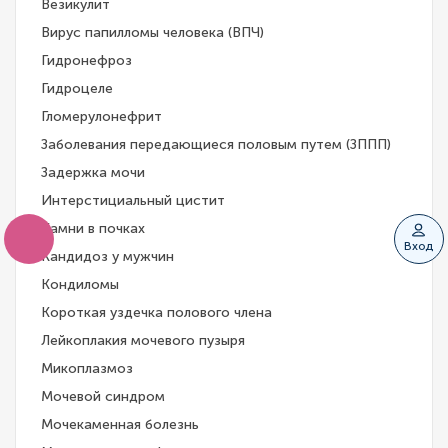
Везикулит
Вирус папилломы человека (ВПЧ)
Гидронефроз
Гидроцеле
Гломерулонефрит
Заболевания передающиеся половым путем (ЗППП)
Задержка мочи
Интерстициальный цистит
Камни в почках
Вход
Кандидоз у мужчин
Кондиломы
Короткая уздечка полового члена
Лейкоплакия мочевого пузыря
Микоплазмоз
Мочевой синдром
Мочекаменная болезнь