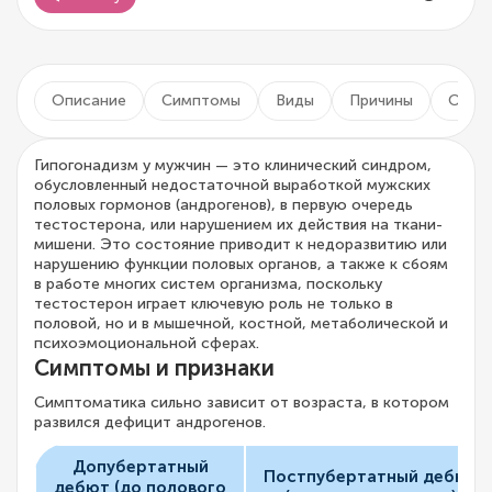
Описание
Симптомы
Виды
Причины
Осло
Гипогонадизм у мужчин — это клинический синдром,
обусловленный недостаточной выработкой мужских
половых гормонов (андрогенов), в первую очередь
тестостерона, или нарушением их действия на ткани-
мишени. Это состояние приводит к недоразвитию или
нарушению функции половых органов, а также к сбоям
в работе многих систем организма, поскольку
тестостерон играет ключевую роль не только в
половой, но и в мышечной, костной, метаболической и
психоэмоциональной сферах.
Симптомы и признаки
Симптоматика сильно зависит от возраста, в котором
развился дефицит андрогенов.
Допубертатный
Постпубертатный дебют
дебют (до полового