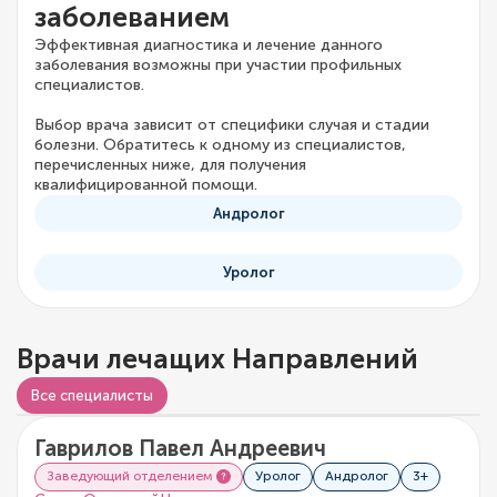
заболеванием
Эффективная диагностика и лечение данного
заболевания возможны при участии профильных
специалистов.
Выбор врача зависит от специфики случая и стадии
болезни. Обратитесь к одному из специалистов,
перечисленных ниже, для получения
квалифицированной помощи.
Андролог
Уролог
Врачи лечащих Направлений
Все специалисты
Гаврилов Павел Андреевич
5/5
2 отзыва
Заведующий отделением
Уролог
Андролог
3+