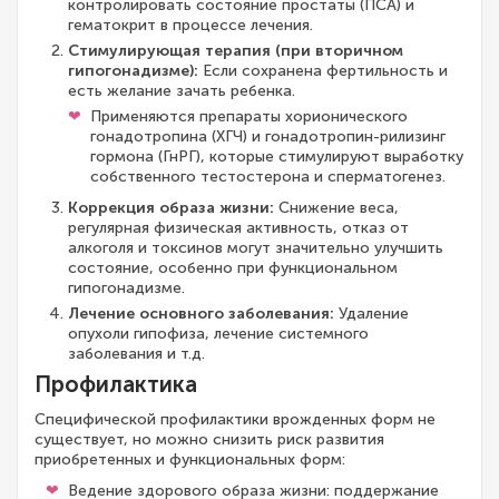
контролировать состояние простаты (ПСА) и
гематокрит в процессе лечения.
Стимулирующая терапия (при вторичном
гипогонадизме):
Если сохранена фертильность и
есть желание зачать ребенка.
Применяются препараты хорионического
гонадотропина (ХГЧ) и гонадотропин-рилизинг
гормона (ГнРГ), которые стимулируют выработку
собственного тестостерона и сперматогенез.
Коррекция образа жизни:
Снижение веса,
регулярная физическая активность, отказ от
алкоголя и токсинов могут значительно улучшить
состояние, особенно при функциональном
гипогонадизме.
Лечение основного заболевания:
Удаление
опухоли гипофиза, лечение системного
заболевания и т.д.
Профилактика
Специфической профилактики врожденных форм не
существует, но можно снизить риск развития
приобретенных и функциональных форм:
Ведение здорового образа жизни: поддержание