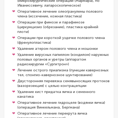
(микрохирургические операции (Мармара), по
Иваниссевичу, лапароскопическое)
Оперативное лечение олеогранулемы полового
члена (иссечение, кожная пластика)
Операции при фимозе и парафимозе
(циркумцизио (обрезание), пластика крайней
плоти)
Операции при короткой уздечке полового члена
(френулопластика)
Удаление атером полового члена и мошонки
Удаление вирусных папиллом (кондилом) наружных
половых органов и уретры (аппаратом
радиохирургии «Сургитрон»)
Лечение острого приапизма (пункции кавернозных
тел, спонгио-кавернозное шунтирование)
Двусторонняя перевязка семявыносящих протоков
(вазорезекция) с целью контрацепции
Удаление кист придатка яичка и семенного
канатика
Оперативное лечение гидроцеле (водянки яичка)
(операция Винкельмана, Бергмана)
Оперативное лечение перекрута яичка