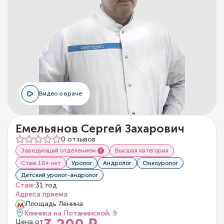
Видео о враче
Емельянов Сергей Захарович
0 отзывов
Заведующий отделением
Высшая категория
Стаж 10+ лет
Уролог
Андролог
Онкоуролог
Детский уролог-андролог
Стаж:
31 год
Адреса приема
Площадь Ленина
Клиника на Потанинской, 9
Цена от