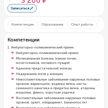
3 200 ₽
Записаться
Компетенции
Образование
Опыт работы
Чле
Компетенции
Амбулаторно-поликлинический прием:
Амбулаторно-поликлинический прием:
Мочекаменная болезнь (камни почек,
мочеточников, мочевого пузыря)
Аденома предстательной железы
Недержание мочи у женщин
Невоспалительные заболевания наружных половых
органов: варикоцеле, водянка яичка, кисты
семенного канатика и придатка яичка, атеромы
мошонки, фимоз, короткая уздечка
Воспалительные заболевания наружных половых
органов: орхит, эпидидимит, баланопостит
Воспалительные заболевания уретры и