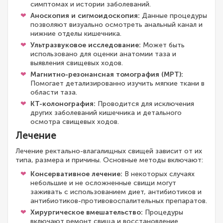
симптомах и истории заболеваний.
Аноскопия и сигмоидоскопия:
Данные процедуры
позволяют визуально осмотреть анальный канал и
нижние отделы кишечника.
Ультразвуковое исследование:
Может быть
использовано для оценки анатомии таза и
выявления свищевых ходов.
Магнитно-резонансная томография (МРТ):
Помогает детализированно изучить мягкие ткани в
области таза.
КТ-колонография:
Проводится для исключения
других заболеваний кишечника и детального
осмотра свищевых ходов.
Лечение
Лечение ректально-влагалищных свищей зависит от их
типа, размера и причины. Основные методы включают:
Консервативное лечение:
В некоторых случаях
небольшие и не осложненные свищи могут
заживать с использованием диет, антибиотиков и
антибиотиков-противовоспалительных препаратов.
Хирургическое вмешательство:
Процедуры
включают ремонт свища и восстановление