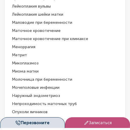
Лейкоплакия вульвы
Лейкоплакия шейки матки
Маловодие при беременности
Маточное кровотечение
Маточное кровотечение при климаксе
Меноррагия
Метрит
Микоплазмоз
Миома матки
Молочница при беременности
Мочеполовые инфекции
Наружный эндометриоз
Непроходимость маточных труб
Опухоли яичников
Острый вагинит
Перезвоните
Записаться
Параовариальная киста