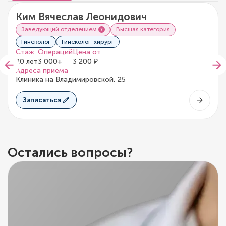
Ким Вячеслав Леонидович
5/5
2 отзыва
Заведующий отделением
Высшая категория
Гинеколог
Гинеколог-хирург
Стаж
Операций
Цена от
20 лет
3 000+
3 200 ₽
Адреса приема
Клиника на Владимировской, 25
Записаться
Остались вопросы?