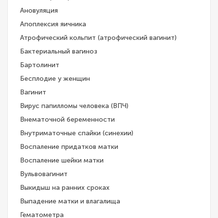
Ановуляция
Апоплексия яичника
Атрофический кольпит (атрофический вагинит)
Бактериальный вагиноз
Бартолинит
Бесплодие у женщин
Вагинит
Вирус папилломы человека (ВПЧ)
Внематочной беременности
Внутриматочные спайки (синехии)
Воспаление придатков матки
Воспаление шейки матки
Вульвовагинит
Выкидыш на ранних сроках
Выпадение матки и влагалища
Гематометра