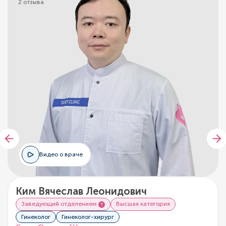
2 отзыва
Видео о враче
Ким Вячеслав Леонидович
Заведующий отделением
Высшая категория
Гинеколог
Гинеколог-хирург