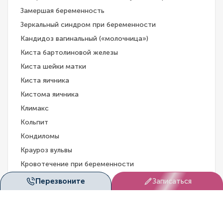
Замершая беременность
Зеркальный синдром при беременности
Кандидоз вагинальный («молочница»)
Киста бартолиновой железы
Киста шейки матки
Киста яичника
Кистома яичника
Климакс
Кольпит
Кондиломы
Крауроз вульвы
Кровотечение при беременности
Лейкоплакия вульвы
Перезвоните
Записаться
Лейкоплакия шейки матки
Маловодие при беременности
Маточное кровотечение