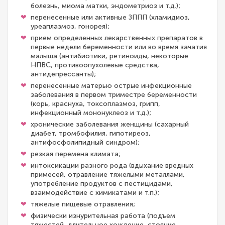
болезнь, миома матки, эндометриоз и т.д.);
перенесенные или активные ЗППП (хламидиоз,
уреаплазмоз, гонорея);
прием определенных лекарственных препаратов в
первые недели беременности или во время зачатия
малыша (антибиотики, ретиноиды, некоторые
НПВС, противоопухолевые средства,
антидепрессанты);
перенесенные матерью острые инфекционные
заболевания в первом триместре беременности
(корь, краснуха, токсоплазмоз, грипп,
инфекционный мононуклеоз и т.д.);
хронические заболевания женщины (сахарный
диабет, тромбофилия, гипотиреоз,
антифосфолипидный синдром);
резкая перемена климата;
интоксикации разного рода (вдыхание вредных
примесей, отравление тяжелыми металлами,
употребление продуктов с пестицидами,
взаимодействие с химикатами и т.п.);
тяжелые пищевые отравления;
физически изнурительная работа (подъем
тяжестей, длительное хождение, стояние,