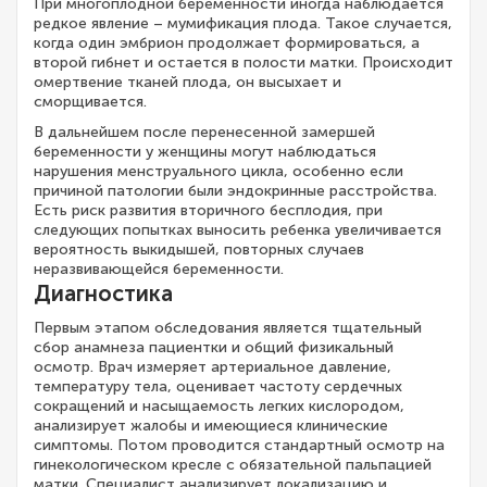
При многоплодной беременности иногда наблюдается
редкое явление – мумификация плода. Такое случается,
когда один эмбрион продолжает формироваться, а
второй гибнет и остается в полости матки. Происходит
омертвение тканей плода, он высыхает и
сморщивается.
В дальнейшем после перенесенной замершей
беременности у женщины могут наблюдаться
нарушения менструального цикла, особенно если
причиной патологии были эндокринные расстройства.
Есть риск развития вторичного бесплодия, при
следующих попытках выносить ребенка увеличивается
вероятность выкидышей, повторных случаев
неразвивающейся беременности.
Диагностика
Первым этапом обследования является тщательный
сбор анамнеза пациентки и общий физикальный
осмотр. Врач измеряет артериальное давление,
температуру тела, оценивает частоту сердечных
сокращений и насыщаемость легких кислородом,
анализирует жалобы и имеющиеся клинические
симптомы. Потом проводится стандартный осмотр на
гинекологическом кресле с обязательной пальпацией
матки. Специалист анализирует локализацию и