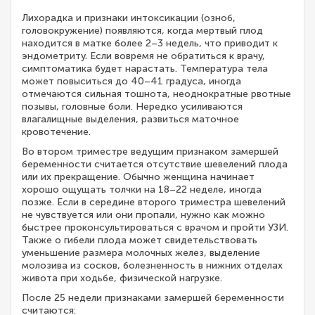
Лихорадка и признаки интоксикации (озноб,
головокружение) появляются, когда мертвый плод
находится в матке более 2–3 недель, что приводит к
эндометриту. Если вовремя не обратиться к врачу,
симптоматика будет нарастать. Температура тела
может повыситься до 40–41 градуса, иногда
отмечаются сильная тошнота, неоднократные рвотные
позывы, головные боли. Нередко усиливаются
влагалищные выделения, развиться маточное
кровотечение.
Во втором триместре ведущим признаком замершей
беременности считается отсутствие шевелений плода
или их прекращение. Обычно женщина начинает
хорошо ощущать толчки на 18–22 неделе, иногда
позже. Если в середине второго триместра шевелений
не чувствуется или они пропали, нужно как можно
быстрее проконсультироваться с врачом и пройти УЗИ.
Также о гибели плода может свидетельствовать
уменьшение размера молочных желез, выделение
молозива из сосков, болезненность в нижних отделах
живота при ходьбе, физической нагрузке.
После 25 недели признаками замершей беременности
считаются: