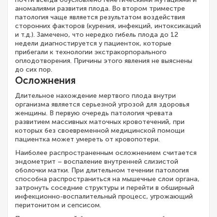
аномалиями развития плода. Во втором триместре
патология чаще является результатом воздействия
сторонних факторов (курения, инфекций, интоксикаций
и т.д.). Замечено, что нередко гибель плода до 12
недели диагностируется у пациенток, которые
прибегали к технологии экстракорпорального
оплодотворения. Причины этого явления не выяснены
до сих пор.
Осложнения
Длительное нахождение мертвого плода внутри
организма является серьезной угрозой для здоровья
женщины. В первую очередь патология чревата
развитием массивных маточных кровотечений, при
которых без своевременной медицинской помощи
пациентка может умереть от кровопотери.
Наиболее распространенным осложнением считается
эндометрит – воспаление внутренней слизистой
оболочки матки. При длительном течении патология
способна распространиться на мышечные слои органа,
затронуть соседние структуры и перейти в обширный
инфекционно-воспалительный процесс, угрожающий
перитонитом и сепсисом.