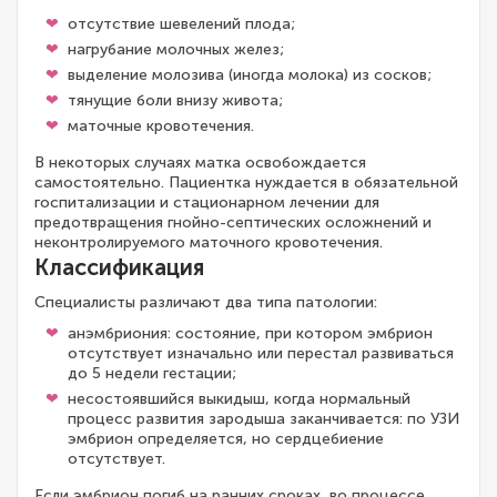
отсутствие шевелений плода;
нагрубание молочных желез;
выделение молозива (иногда молока) из сосков;
тянущие боли внизу живота;
маточные кровотечения.
В некоторых случаях матка освобождается
самостоятельно. Пациентка нуждается в обязательной
госпитализации и стационарном лечении для
предотвращения гнойно-септических осложнений и
неконтролируемого маточного кровотечения.
Классификация
Специалисты различают два типа патологии:
анэмбриония: состояние, при котором эмбрион
отсутствует изначально или перестал развиваться
до 5 недели гестации;
несостоявшийся выкидыш, когда нормальный
процесс развития зародыша заканчивается: по УЗИ
эмбрион определяется, но сердцебиение
отсутствует.
Если эмбрион погиб на ранних сроках, во процессе