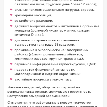
статические позы, трудовой день более 12 часов);
сильные психоэмоциональные нагрузки, стрессы;
чрезмерная инсоляция;
воздействие радиации;
дефицит микроэлементов и витаминов в организме
женщины (фолиевой кислоты, магния, кальция,
витамина D и др.);
длительно сохраняющаяся повышенная
температура тела выше 38 градусов;
проживание в экологически неблагоприятных
районах (вблизи промышленных объектов,
химических заводов, крупных трасс и т.д.);
первичное инфицирование герпесвирусами, ЦМВ;
недостаток физической активности,
малоподвижный и сидячий образ жизни;
застойные процессы в малом тазу.
Наличие выкидышей, абортов и операций на
репродуктивных органах увеличивают вероятность
наступления замершей беременности.
Отмечается, что заболевание в первом триместре
почти всегда обусловлено генетическими мутациями и