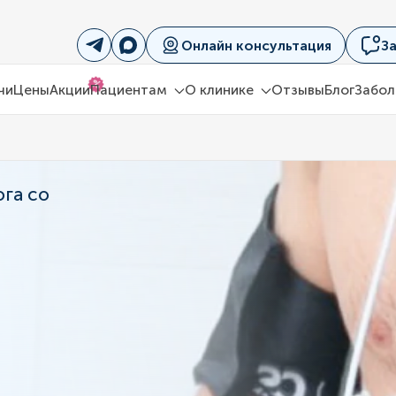
Онлайн консультация
З
%
чи
Цены
Акции
Пациентам
О клинике
Отзывы
Блог
Забол
га со