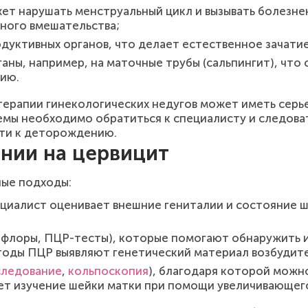
ет нарушать менструальный цикл и вызывать болезне
вного вмешательства;
дуктивных органов, что делает естественное зачати
ны, например, на маточные трубы (сальпингит), что
дию.
 терапии гинекологических недугов может иметь сер
емы необходимо обратиться к специалисту и следова
сти к деторождению.
нии на цервицит
ные подходы:
ециалист оценивает внешние гениталии и состояние 
офлоры, ПЦР-тесты), которые помогают обнаружить 
тоды ПЦР выявляют генетический материал возбудит
следование
,
кольпоскопия
), благодаря которой можн
ет изучение шейки матки при помощи увеличивающего