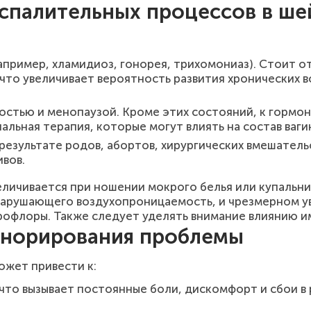
спалительных процессов в ше
пример, хламидиоз, гонорея, трихомониаз). Стоит от
что увеличивает вероятность развития хронических 
ностью и менопаузой. Кроме этих состояний, к горм
альная терапия, которые могут влиять на состав ваг
езультате родов, абортов, хирургических вмешательс
вов.
еличивается при ношении мокрого белья или купальн
нарушающего воздухопроницаемость, и чрезмерном у
офлоры. Также следует уделять внимание влиянию и
гнорирования проблемы
ожет привести к:
что вызывает постоянные боли, дискомфорт и сбои в 