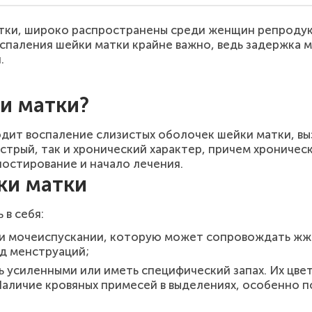
атки, широко распространены среди женщин репроду
паления шейки матки крайне важно, ведь задержка м
.
и матки?
одит воспаление слизистых оболочек шейки матки, вы
стрый, так и хронический характер, причем хроничес
остирование и начало лечения.
ки матки
 в себя:
ри мочеиспускании, которую может сопровождать жже
од менструаций;
ь усиленными или иметь специфический запах. Их цве
аличие кровяных примесей в выделениях, особенно п