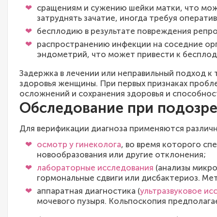
сращениям и сужению шейки матки, что мож
затруднять зачатие, иногда требуя операти
бесплодию в результате повреждения репро
распространению инфекции на соседние орга
эндометрий, что может привести к беспло
Задержка в лечении или неправильный подход к
здоровья женщины. При первых признаках пробл
осложнений и сохранения здоровья и способно
Обследование при подозре
Для верификации диагноза применяются различ
осмотр у гинеколога
, во время которого сп
новообразования или другие отклонения;
лабораторные исследования
(анализы микр
гормональные сдвиги или дисбактериоз. Ме
аппаратная диагностика (
ультразвуковое ис
мочевого пузыря. Кольпоскопия предполага