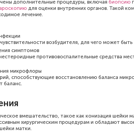
начены дополнительные процедуры, включая
биопсию
п
ароскопию
для оценки внутренних органов. Такой ко
ходимое лечение.
инфекции
чувствительности возбудителя, для чего может быть
ения симптомов
нестероидные противовоспалительные средства мест
ения микрофлоры
рий, способствующие восстановлению баланса микро
т баланс.
ения
ическое вмешательство, такое как конизация шейки м
ссивным хирургическим процедурам и обладают высо
шейки матки.