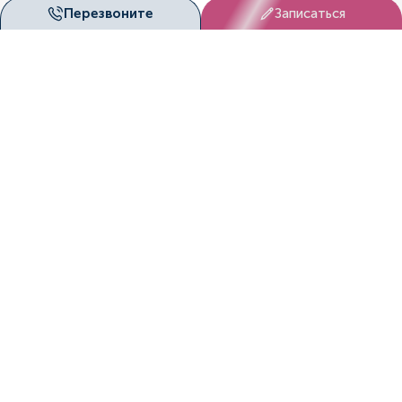
Перезвоните
Записаться
Маточное кровотечение
Маточное кровотечение при климаксе
Меноррагия
Метрит
Микоплазмоз
Миома матки
Молочница при беременности
Мочеполовые инфекции
Наружный эндометриоз
Непроходимость маточных труб
Опухоли яичников
Острый вагинит
Параовариальная киста
Перекрут кисты яичника
Поликистоз яичников
Полименорея