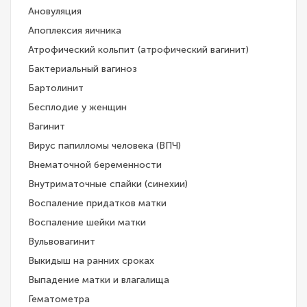
Ановуляция
Апоплексия яичника
Атрофический кольпит (атрофический вагинит)
Бактериальный вагиноз
Бартолинит
Бесплодие у женщин
Вагинит
Вирус папилломы человека (ВПЧ)
Внематочной беременности
Внутриматочные спайки (синехии)
Воспаление придатков матки
Воспаление шейки матки
Вульвовагинит
Выкидыш на ранних сроках
Выпадение матки и влагалища
Гематометра