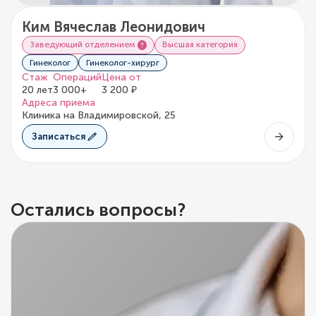
Ким Вячеслав Леонидович
Заведующий отделением
Высшая категория
Гинеколог
Гинеколог-хирург
Стаж
Операций
Цена от
20 лет
3 000+
3 200 ₽
Адреса приема
Клиника на Владимировской, 25
Записаться
Остались вопросы?