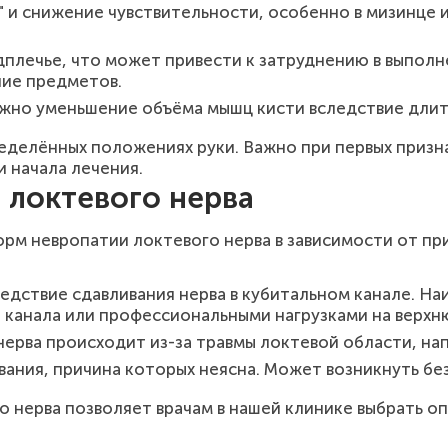
 и снижение чувствительности, особенно в мизинце 
плечье, что может привести к затруднению в выполне
ние предметов.
ожно уменьшение объёма мышц кисти вследствие длит
еделённых положениях руки. Важно при первых призн
 начала лечения.
 локтевого нерва
рм невропатии локтевого нерва в зависимости от при
едствие сдавливания нерва в кубитальном канале. Н
 канала или профессиональными нагрузками на верхн
рва происходит из-за травмы локтевой области, напр
ания, причина которых неясна. Может возникнуть без
о нерва позволяет врачам в нашей клинике выбрать о