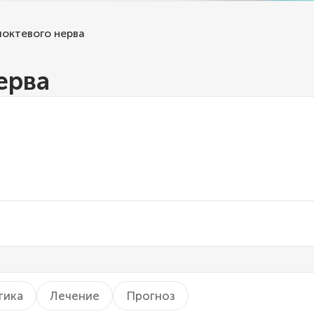
локтевого нерва
ерва
тика
Лечение
Прогноз