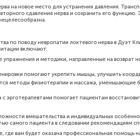
рва на новое место для устранения давления. Транс
торного сдавления нерва и сохранить его функцию. 
нецелесообразна.
тва по поводу невропатии локтевого нерва в Дуэт К
литации включают:
 упражнения и методики, направленные на возврат 
енировки помогают укрепить мышцы, улучшить коорди
ся методы физиотерапии и массажа, уменьшающие 
 с эрготерапевтами помогает пациентам восстанови
ложности вмешательства и индивидуальных особеннос
тью самого пациента в следовании рекомендациям сп
е, где вам будет оказана профессиональная помощь на