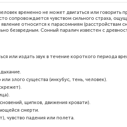
человек временно не может двигаться или говорить 
часто сопровождается чувством сильного страха, ощу
о явление относится к парасомниям (расстройствам сн
но безвредным. Сонный паралич известен с древности
я или издать звук в течение короткого периода вре
 дыхание.
или злого существа (инкубус, тень, человек).
скрежет).
ца).
новений, щипков, движения кровати).
ающейся смерти.
), чувство падения или полета.