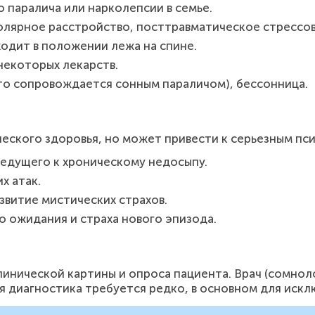
 паралича или нарколепсии в семье.
олярное расстройство, посттравматическое стрессов
одит в положении лежа на спине.
некоторых лекарств.
то сопровождается сонным параличом), бессонница.
ческого здоровья, но может привести к серьезным п
ведущего к хроническому недосыпу.
х атак.
звитие мистических страхов.
о ожидания и страха нового эпизода.
инической картины и опроса пациента. Врач (сомнол
 диагностика требуется редко, в основном для искл