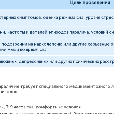
Цель проведения
ктерных симптомов, оценка режима сна, уровня стрес
и, частоты и деталей эпизодов паралича, условий сн
 подозрении на нарколепсию или другие серьезные ра
ий мышц во время сна.
вожных, депрессивных или других психических расстр
аралич не требует специального медикаментозного л
пизодов.
к, 7-9 часов сна, комфортные условия.
тация, дыхательные упражнения), йога, психотерапия