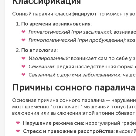
Классификация
Сонный паралич классифицируют по моменту во
По времени возникновения:
Гипнагогический (при засыпании):
возникае
Гипнопомпический (при пробуждении):
воз
По этиологии:
Изолированный:
возникает сам по себе у 
Семейный:
редкая наследственная форма 
Связанный с другими заболеваниями:
чаще 
Причины сонного паралича
Основная причина сонного паралича — нарушение
мозг временно "отключает" мышечный тонус (ато
включения или выключения этой атонии сбиваетс
Нарушение режима сна:
нерегулярный график
Стресс и тревожные расстройства:
высокий