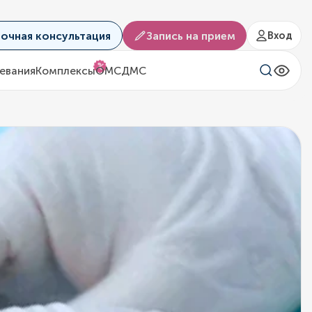
аочная консультация
Запись на прием
Вход
%
евания
Комплексы
ОМС
ДМС