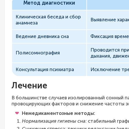
Метод диагностики
Клиническая беседа и сбор
Выявление хара
анамнеза
Ведение дневника сна
Фиксация времен
Проводится при
Полисомнография
дыхания, движен
Консультация психиатра
Исключение тре
Лечение
В большинстве случаев изолированный сонный п
провоцирующих факторов и снижение частоты э
Немедикаментозные методы:
Нормализация гигиены сна:
стабильный графи
Снижение стресса:
техники релаксации (меди