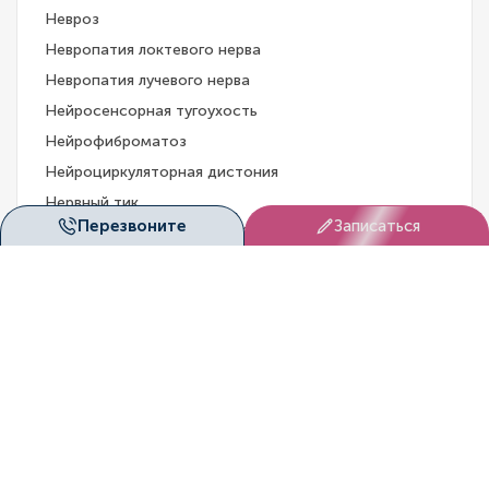
Невроз
Невропатия локтевого нерва
Невропатия лучевого нерва
Нейросенсорная тугоухость
Нейрофиброматоз
Нейроциркуляторная дистония
Нервный тик
Перезвоните
Записаться
Остеохондроз поясничный
Панические атаки
Полиомиелит
Постгерпетическая невралгия
Прозопагнозия
Протрузии межпозвоночных дисков
Радикулит
Рак центральной нервной системы
Рассеянный склероз