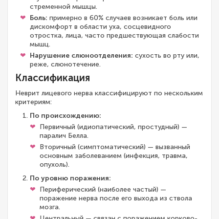
стременной мышцы.
Боль:
примерно в 60% случаев возникает боль или
дискомфорт в области уха, сосцевидного
отростка, лица, часто предшествующая слабости
мышц.
Нарушение слюноотделения:
сухость во рту или,
реже, слюнотечение.
Классификация
Неврит лицевого нерва классифицируют по нескольким
критериям:
По происхождению:
Первичный (идиопатический, простудный) —
паралич Белла.
Вторичный (симптоматический) — вызванный
основным заболеванием (инфекция, травма,
опухоль).
По уровню поражения:
Периферический (наиболее частый) —
поражение нерва после его выхода из ствола
мозга.
Центральный — связан с поражением корково-