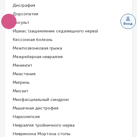
Дисграфия
Дорсопатия
Инсульт
Вход
Ишиас (защемление седалищного нерва)
Кессонная болезнь
Межпозвонковая грыжа
Межреберная невралгия
Менингит
Миастения
Мигрень
Миозит
Миофасциальный синдром
Мышечная дистрофия
Нарколепсия
Невралгия тройничного нерва
Невринома Мортона стопы