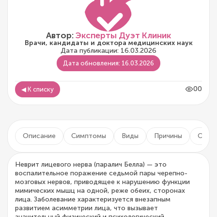
Автор:
Эксперты Дуэт Клиник
Врачи, кандидаты и доктора медицинских наук
Дата публикации: 16.03.2026
Дата обновления: 16.03.2026
00
◀ К списку
Описание
Симптомы
Виды
Причины
Осло
Неврит лицевого нерва (паралич Белла) — это
воспалительное поражение седьмой пары черепно-
мозговых нервов, приводящее к нарушению функции
мимических мышц на одной, реже обеих, сторонах
лица. Заболевание характеризуется внезапным
развитием асимметрии лица, что вызывает
значительный физический и психологический