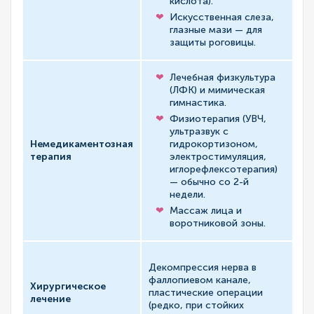
кислота).
Искусственная слеза,
глазные мази — для
защиты роговицы.
Лечебная физкультура
(ЛФК) и мимическая
гимнастика.
Во
Физиотерапия (УВЧ,
фу
ультразвук с
пр
Немедикаментозная
гидрокортизоном,
ко
терапия
электростимуляция,
ул
иглорефлексотерапия)
пр
— обычно со 2-й
не
недели.
Массаж лица и
воротниковой зоны.
Пр
Декомпрессия нерва в
тя
фаллопиевом канале,
ре
Хирургическое
пластические операции
те
лечение
(редко, при стойких
ил