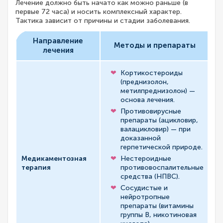
Лечение должно быть начато как можно раньше (в
первые 72 часа) и носить комплексный характер.
Тактика зависит от причины и стадии заболевания.
Направление
Методы и препараты
лечения
Кортикостероиды
(преднизолон,
метилпреднизолон) —
основа лечения.
Противовирусные
Сн
препараты (ацикловир,
во
валацикловир) — при
не
доказанной
ин
герпетической природе.
ул
Медикаментозная
Нестероидные
ми
терапия
противовоспалительные
и 
средства (НПВС).
не
Сосудистые и
пр
нейротропные
ос
препараты (витамины
ст
группы B, никотиновая