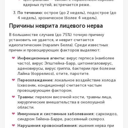
ядерных путей, встречается реже.
По течению:
острое (до 2 недель), подострое (до
4 недель), хроническое (более 4 недель).
Причины неврита лицевого нерва
В большинстве случаев (до 75%) точную причину
установить не удается, и неврит считается
идиопатическим (паралич Белла). Среди известных
причин и провоцирующих факторов выделяют:
Инфекционные агенты:
вирус герпеса (наиболее
часто), вирус Эпштейна-Барр, цитомегаловирус,
аденовирусы, вирус гриппа, бактерии при болезни
Лайма (боррелиоз), отите, паротите.
Переохлаждение:
локальное воздействие холода
(сквозняк, кондиционер) считается частым
провоцирующим фактором.
Травмы:
перелом височной кости, травмы лица,
хирургические вмешательства в околоушной
области.
Иммунные и системные заболевания:
саркоидоз,
синдром Гийена-Барре, рассеянный склероз.
Нарушения кровоснабжения:
ишемия нерва при