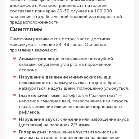
дискомфорт. Распространенность патологии
составляет примерно 20-30 случаев на 100 000
населения в год, без четкой половой или возрастной
предрасположенности.
Симптомы
Симптомы развиваются остро, часто достигая
максимума в течение 24-48 часов. Основные
проявления включают:
Асимметрия лица:
сглаживание носогубной
складки, опущение угла рта на пораженной
стороне.
Нарушение движений мимических мышц:
невозможность зажмурить глаз, поднять бровь,
нахмуриться, надуть щеки, полноценно улыбнуться.
Глазные симптомы:
лагофтальм ("заячий глаз" —
неполное смыкание век), слезотечение или сухость
глаза, снижение или исчезновение корнеального
рефлекса.
Нарушения вкуса:
снижение или извращение вкуса
(дисгевзия) на передних 2/3 языка.
Гиперакузия:
повышенная чувствительность к
звукам на стороне поражения из-за вовлечения