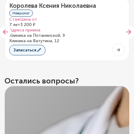
Королева Ксения Николаевна
5/5
2 отзыва
Невролог
Стаж
Цена от
7 лет
3 200 ₽
Адреса приема
Клиника на Потанинской, 9
Клиника на Ватутина, 12
Записаться
Остались вопросы?