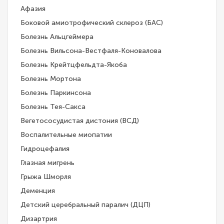
Афазия
Боковой амиотрофический склероз (БАС)
Болезнь Альцгеймера
Болезнь Вильсона-Вестфаля-Коновалова
Болезнь Крейтцфельдта-Якоба
Болезнь Мортона
Болезнь Паркинсона
Болезнь Тея-Сакса
Вегетососудистая дистония (ВСД)
Воспалительные миопатии
Гидроцефалия
Глазная мигрень
Грыжа Шморля
Деменция
Детский церебральный паралич (ДЦП)
Дизартрия