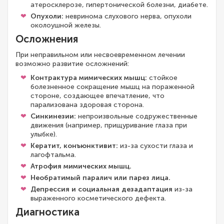
атеросклерозе, гипертонической болезни, диабете.
Опухоли:
невринома слухового нерва, опухоли
околоушной железы.
Осложнения
При неправильном или несвоевременном лечении
возможно развитие осложнений:
Контрактура мимических мышц:
стойкое
болезненное сокращение мышц на пораженной
стороне, создающее впечатление, что
парализована здоровая сторона.
Синкинезии:
непроизвольные содружественные
движения (например, прищуривание глаза при
улыбке).
Кератит, конъюнктивит:
из-за сухости глаза и
лагофтальма.
Атрофия мимических мышц.
Необратимый паралич или парез лица.
Депрессия и социальная дезадаптация
из-за
выраженного косметического дефекта.
Диагностика