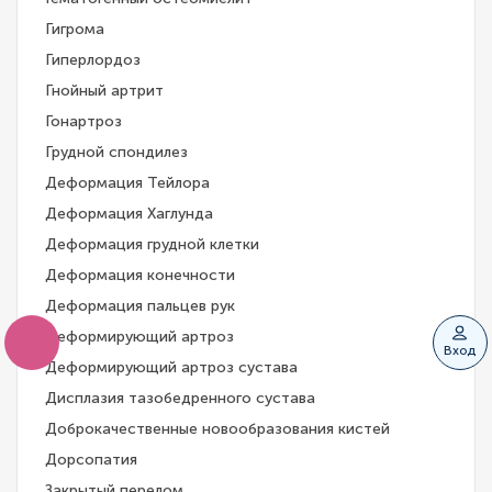
Гигрома
Гиперлордоз
Гнойный артрит
Гонартроз
Грудной спондилез
Деформация Тейлора
Деформация Хаглунда
Деформация грудной клетки
Деформация конечности
Деформация пальцев рук
Деформирующий артроз
Вход
Деформирующий артроз сустава
Дисплазия тазобедренного сустава
Доброкачественные новообразования кистей
Дорсопатия
Закрытый перелом