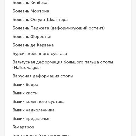
Болезнь Кинбека
Болезнь Мортона
Болезнь Осгуда-Шлаттера
Болезнь Педжета (деформирующий остеит)
Болезнь Форестье
Болезнь де Кервена
Бурсит коленного сустава
Вальгусная деформация большого пальца стопы
(Hallux valgus)
Варусная деформация стопы
Вывих бедра
Вывих кисти
Вывих коленного сустава
Вывих надколенника
Вывих предплечья
Гемартроз
Гематогенный остеомиелит