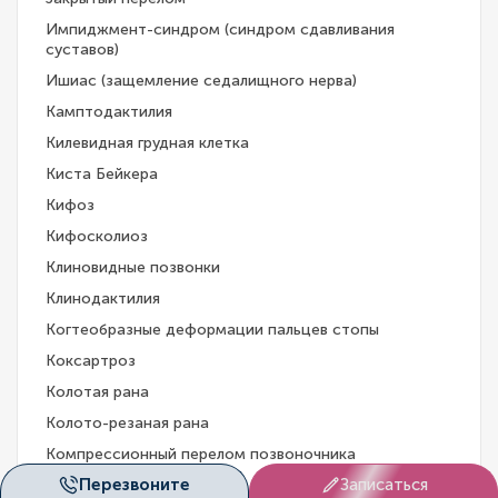
Импиджмент-синдром (синдром сдавливания
суставов)
Ишиас (защемление седалищного нерва)
Камптодактилия
Килевидная грудная клетка
Киста Бейкера
Кифоз
Кифосколиоз
Клиновидные позвонки
Клинодактилия
Когтеобразные деформации пальцев стопы
Коксартроз
Колотая рана
Колото-резаная рана
Компрессионный перелом позвоночника
Перезвоните
Записаться
Контрактура Дюпюитрена