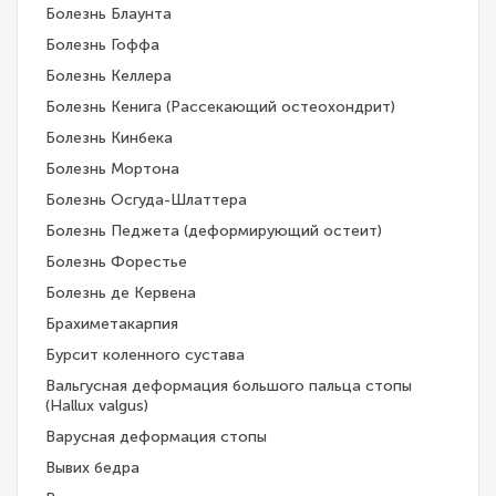
Болезнь Блаунта
Болезнь Гоффа
Болезнь Келлера
Болезнь Кенига (Рассекающий остеохондрит)
Болезнь Кинбека
Болезнь Мортона
Болезнь Осгуда-Шлаттера
Болезнь Педжета (деформирующий остеит)
Болезнь Форестье
Болезнь де Кервена
Брахиметакарпия
Бурсит коленного сустава
Вальгусная деформация большого пальца стопы
(Hallux valgus)
Варусная деформация стопы
Вывих бедра