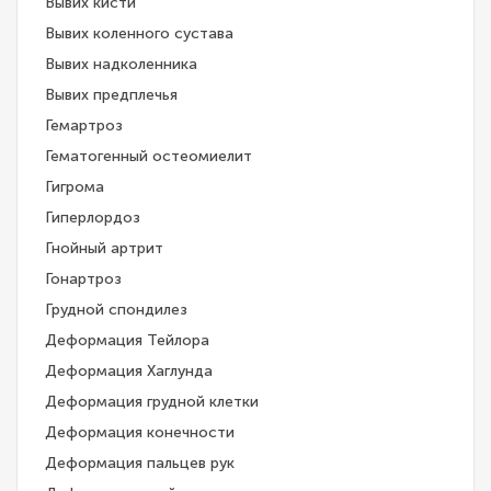
Вывих кисти
Вывих коленного сустава
Вывих надколенника
Вывих предплечья
Гемартроз
Гематогенный остеомиелит
Гигрома
Гиперлордоз
Гнойный артрит
Гонартроз
Грудной спондилез
Деформация Тейлора
Деформация Хаглунда
Деформация грудной клетки
Деформация конечности
Деформация пальцев рук