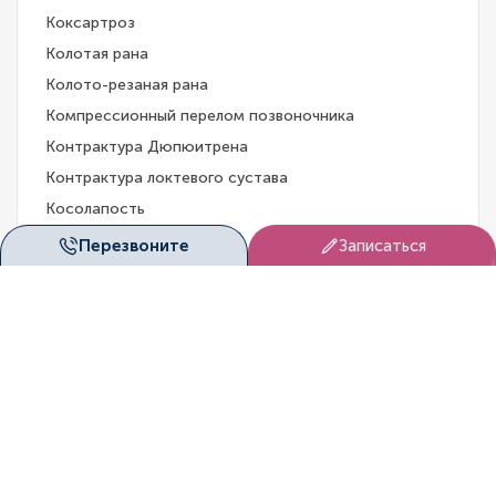
Коксартроз
Колотая рана
Колото-резаная рана
Компрессионный перелом позвоночника
Контрактура Дюпюитрена
Контрактура локтевого сустава
Косолапость
Латеральный эпикондилит
Перезвоните
Записаться
Ложный сустав
Ложный сустав бедренной кости
Ложный сустав плечевой кости
Маршевая стопа
Миозит
Молоткообразные деформации пальцев стопы
Мраморная болезнь
Мукополисахаридоз