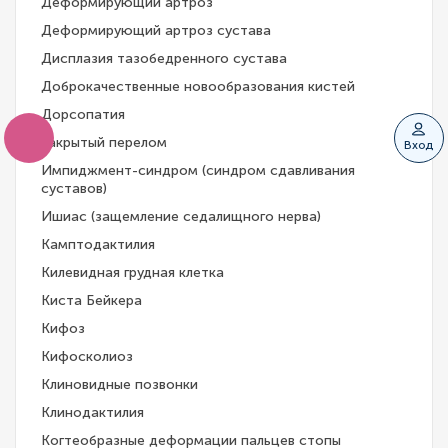
Деформирующий артроз
Деформирующий артроз сустава
Дисплазия тазобедренного сустава
Доброкачественные новообразования кистей
Дорсопатия
Закрытый перелом
Вход
Импиджмент-синдром (синдром сдавливания
суставов)
Ишиас (защемление седалищного нерва)
Камптодактилия
Килевидная грудная клетка
Киста Бейкера
Кифоз
Кифосколиоз
Клиновидные позвонки
Клинодактилия
Когтеобразные деформации пальцев стопы