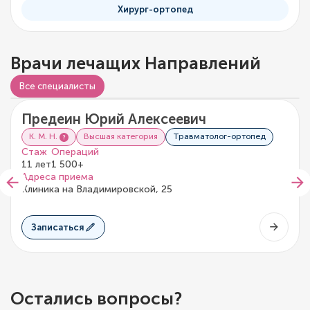
Хирург-ортопед
Врачи лечащих Направлений
Видео о враче
Все специалисты
Предеин Юрий Алексеевич
5/5
1 отзыв
К. М. Н.
Высшая категория
Травматолог-ортопед
Стаж
Операций
11 лет
1 500+
Адреса приема
Клиника на Владимировской, 25
Записаться
Остались вопросы?