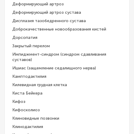
Деформирующий артроз
Деформирующий артроз сустава
Дисплазия тазобедренного сустава
Доброкачественные новообразования кистей
Дорсопатия
Закрытый перелом
Импиджмент-синдром (синдром сдавливания
суставов)
Ишиас (защемление седалищного нерва)
Камптодактилия
Килевидная грудная клетка
Киста Бейкера
Кифоз
Кифосколиоз
Клиновидные позвонки
Клинодактилия