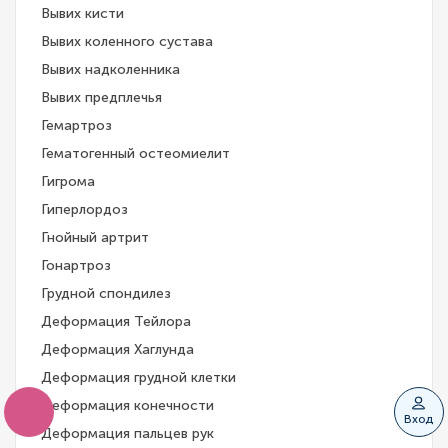
Вывих кисти
Вывих коленного сустава
Вывих надколенника
Вывих предплечья
Гемартроз
Гематогенный остеомиелит
Гигрома
Гиперлордоз
Гнойный артрит
Гонартроз
Грудной спондилез
Деформация Тейлора
Деформация Хаглунда
Деформация грудной клетки
Деформация конечности
Вход
Деформация пальцев рук