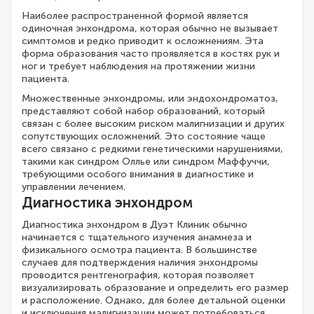
Наиболее распространенной формой является
одиночная энхондрома, которая обычно не вызывает
симптомов и редко приводит к осложнениям. Эта
форма образования часто проявляется в костях рук и
ног и требует наблюдения на протяжении жизни
пациента.
Множественные энхондромы, или эндохондроматоз,
представляют собой набор образований, который
связан с более высоким риском малигнизации и других
сопутствующих осложнений. Это состояние чаще
всего связано с редкими генетическими нарушениями,
такими как синдром Оллье или синдром Маффуччи,
требующими особого внимания в диагностике и
управлении лечением.
Диагностика энхондром
Диагностика энхондром в Дуэт Клиник обычно
начинается с тщательного изучения анамнеза и
физикального осмотра пациента. В большинстве
случаев для подтверждения наличия энхондромы
проводится рентгенография, которая позволяет
визуализировать образование и определить его размер
и расположение. Однако, для более детальной оценки
и исключения малигнизации может потребоваться