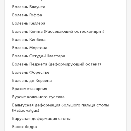
Болезнь Блаунта
Болезнь Гоффа
Болезнь Келлера
Болезнь Кенига (Рассекающий остеохондрит)
Болезнь Кинбека
Болезнь Мортона
Болезнь Осгуда-Шлаттера
Болезнь Педжета (деформирующий остеит)
Болезнь Форестье
Болезнь де Кервена
Брахиметакарпия
Бурсит коленного сустава
Вальгусная деформация большого пальца стопы
(Hallux valgus)
Варусная деформация стопы
Вывих бедра