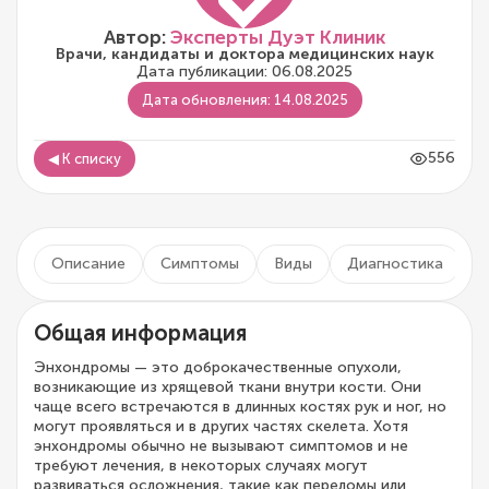
Автор:
Эксперты Дуэт Клиник
Врачи, кандидаты и доктора медицинских наук
Дата публикации: 06.08.2025
Дата обновления: 14.08.2025
556
◀ К списку
Описание
Симптомы
Виды
Диагностика
Л
Общая информация
Энхондромы — это доброкачественные опухоли,
возникающие из хрящевой ткани внутри кости. Они
чаще всего встречаются в длинных костях рук и ног, но
могут проявляться и в других частях скелета. Хотя
энхондромы обычно не вызывают симптомов и не
требуют лечения, в некоторых случаях могут
развиваться осложнения, такие как переломы или