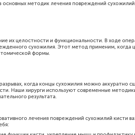
з основных методик лечения повреждений сухожилий к
ние их целостности и функциональности. В ходе опе
ежденного сухожилия. Этот метод применим, когда 
атомической формы.
разрывах, когда концы сухожилия можно аккуратно с
сти. Наши хирурги используют современные методик
ательного результата.
рвативного лечения повреждений сухожилий кисти в
ебя:
ние функции кисти, укрепление мышц и профилактику 