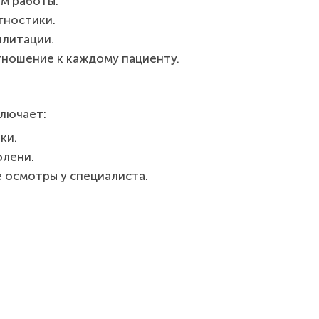
м работы.
гностики.
илитации.
ношение к каждому пациенту.
ключает:
ки.
олени.
 осмотры у специалиста.