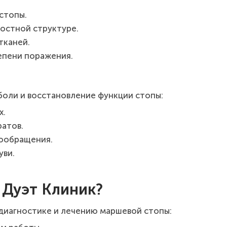
стопы.
костной структуре.
тканей.
епени поражения.
боли и восстановление функции стопы:
х.
атов.
вообращения.
уви.
 Дуэт Клиник?
диагностике и лечению маршевой стопы: