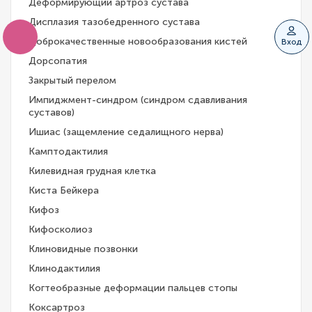
Деформирующий артроз сустава
Дисплазия тазобедренного сустава
Доброкачественные новообразования кистей
Вход
Дорсопатия
Закрытый перелом
Импиджмент-синдром (синдром сдавливания
суставов)
Ишиас (защемление седалищного нерва)
Камптодактилия
Килевидная грудная клетка
Киста Бейкера
Кифоз
Кифосколиоз
Клиновидные позвонки
Клинодактилия
Когтеобразные деформации пальцев стопы
Коксартроз