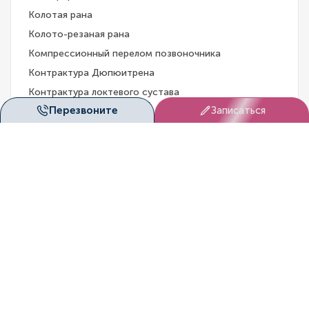
Колотая рана
Колото-резаная рана
Компрессионный перелом позвоночника
Контрактура Дюпюитрена
Контрактура локтевого сустава
Перезвоните
Записаться
Косолапость
Латеральный эпикондилит
Ложный сустав
Ложный сустав бедренной кости
Ложный сустав плечевой кости
Маршевая стопа
Миозит
Молоткообразные деформации пальцев стопы
Мраморная болезнь
Мукополисахаридоз
Невринома Мортона стопы