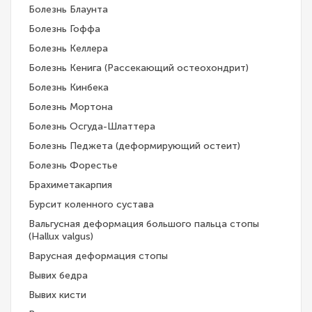
Болезнь Блаунта
Болезнь Гоффа
Болезнь Келлера
Болезнь Кенига (Рассекающий остеохондрит)
Болезнь Кинбека
Болезнь Мортона
Болезнь Осгуда-Шлаттера
Болезнь Педжета (деформирующий остеит)
Болезнь Форестье
Брахиметакарпия
Бурсит коленного сустава
Вальгусная деформация большого пальца стопы
(Hallux valgus)
Варусная деформация стопы
Вывих бедра
Вывих кисти