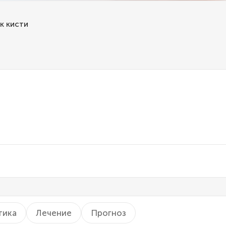
к кисти
тика
Лечение
Прогноз