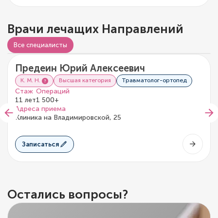
Врачи лечащих Направлений
Видео о враче
Все специалисты
Предеин Юрий Алексеевич
5/5
1 отзыв
К. М. Н.
Высшая категория
Травматолог-ортопед
Стаж
Операций
11 лет
1 500+
Адреса приема
Клиника на Владимировской, 25
Записаться
Остались вопросы?