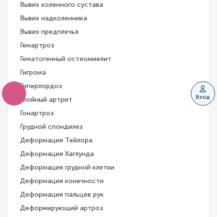
Вывих коленного сустава
Вывих надколенника
Вывих предплечья
Гемартроз
Гематогенный остеомиелит
Гигрома
Гиперлордоз
Вход
Гнойный артрит
Гонартроз
Грудной спондилез
Деформация Тейлора
Деформация Хаглунда
Деформация грудной клетки
Деформация конечности
Деформация пальцев рук
Деформирующий артроз