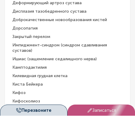
Деформирующий артроз сустава
Дисплазия тазобедренного сустава
Доброкачественные новообразования кистей
Дорсопатия
Закрытый перелом
Импиджмент-синдром (синдром сдавливания
суставов)
Ишиас (защемление седалищного нерва)
Камптодактилия
Килевидная грудная клетка
Киста Бейкера
Кифоз
Кифосколиоз
Клиновидные позвонки
Перезвоните
Записаться
Клинодактилия
Когтеобразные деформации пальцев стопы
Коксартроз