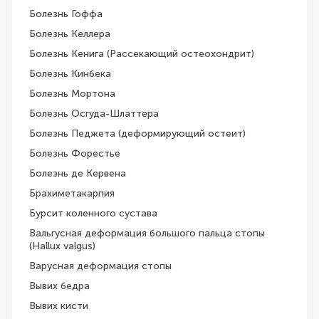
Болезнь Гоффа
Болезнь Келлера
Болезнь Кенига (Рассекающий остеохондрит)
Болезнь Кинбека
Болезнь Мортона
Болезнь Осгуда-Шлаттера
Болезнь Педжета (деформирующий остеит)
Болезнь Форестье
Болезнь де Кервена
Брахиметакарпия
Бурсит коленного сустава
Вальгусная деформация большого пальца стопы
(Hallux valgus)
Варусная деформация стопы
Вывих бедра
Вывих кисти