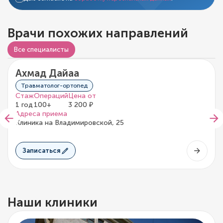
Врачи похожих направлений
Все специалисты
Ахмад Дайаа
0/5
0 отзывов
Травматолог-ортопед
Стаж
Операций
Цена от
1 год
100+
3 200 ₽
Адреса приема
Клиника на Владимировской, 25
Записаться
Наши клиники