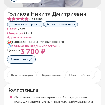
Голиков Никита Дмитриевич
2 отзыва
Травматолог-ортопед
Хирург-травматолог
Стаж:
6 лет
Операций:
600+
Адреса приема
Площадь Гарина-Михайловского
Клиника на Владимировской, 25
3 700 ₽
Цена от
Записаться
Компетенции
Образование
Опыт работы
Уча
Компетенции
Оказание специализированной медицинской
помощи пациентам при травмах, заболеваниях и