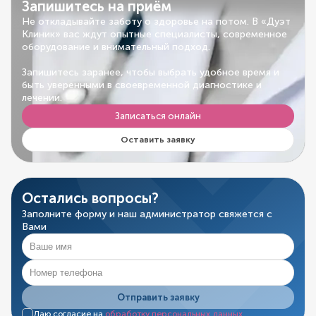
Запишитесь на приём
Не откладывайте заботу о здоровье на потом. В «Дуэт
Клиник» вас ждут опытные специалисты, современное
оборудование и внимательный подход.
Запишитесь заранее, чтобы выбрать удобное время и
быть уверенными в своевременной диагностике и
лечении.
Записаться онлайн
Оставить заявку
Остались вопросы?
Заполните форму и наш администратор свяжется с
Вами
Отправить заявку
Даю согласие на
обработку персональных данных
.