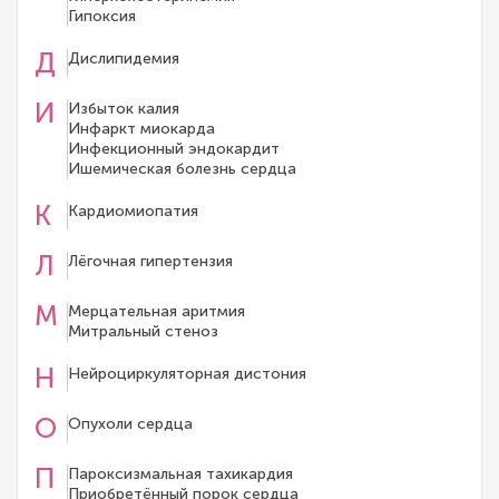
Гипоксия
Д
Дислипидемия
И
Избыток калия
Инфаркт миокарда
Инфекционный эндокардит
Ишемическая болезнь сердца
К
Кардиомиопатия
Л
Лёгочная гипертензия
М
Мерцательная аритмия
Митральный стеноз
Н
Нейроциркуляторная дистония
О
Опухоли сердца
П
Пароксизмальная тахикардия
Приобретённый порок сердца