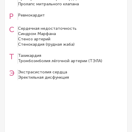
Пролапс митрального клапана
Р
Ревмокардит
С
Сердечная недостаточность
Синдром Марфана
Стеноз артерий
Стенокардия (грудная жаба)
Т
Тахикардия
Тромбоэмболия лёгочной артерии (ТЭЛА)
Э
Экстрасистолия сердца
Эректильная дисфункция