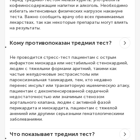
кофеиносодержащие напитки и алкоголь. Необходимо
избегать интенсивных физических нагрузок накануне
теста. Важно сообщить врачу обо всех принимаемых
лекарствах, так как некоторые препараты могут влиять
на результаты.
Кому противопоказан тредмил тест?
Не проводится стресс-тест пациентам с острым
инфарктом миокарда или нестабильной стенокардией,
людям с тяжелыми формами аритмий, такими как
частые желудочковые экстрасистолы или
пароксизмальная тахикардия, тем, кто недавно
перенес инсульт или транзиторную ишемическую атаку,
пациентам с декомпенсированной сердечной
недостаточностью или значимым стенозом
аортального клапана, людям с активной фазой
перикардита и миокардита, пациентам с тяжелой
анемией или другими серьезными гематологическими
заболеваниями.
Что показывает тредмил тест?