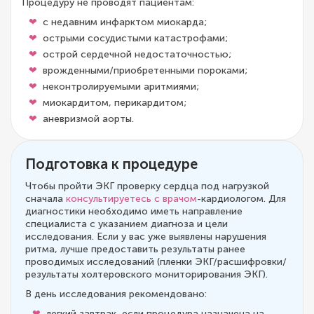
Процедуру не проводят пациентам:
с недавним инфарктом миокарда;
острыми сосудистыми катастрофами;
острой сердечной недостаточностью;
врожденными/приобретенными пороками;
неконтролируемыми аритмиями;
миокардитом, перикардитом;
аневризмой аорты.
Подготовка к процедуре
Чтобы пройти ЭКГ проверку сердца под нагрузкой
сначала
консультируетесь с врачом
-кардиологом. Для
диагностики необходимо иметь направление
специалиста с указанием диагноза и цели
исследования. Если у вас уже выявлены нарушения
ритма, лучше предоставить результаты ранее
проводимых исследований (пленки ЭКГ/расшифровки/
результаты холтеровского мониторирования ЭКГ).
В день исследования рекомендовано:
легкий завтрак, если процедура назначена на