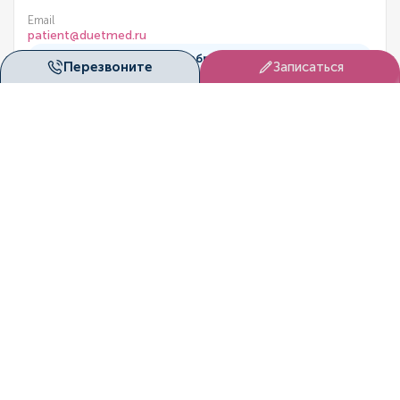
Email
patient@duetmed.ru
Как добраться
Перезвоните
Записаться
Подробнее
Клиника на Молокова, 16
г. Красноярск
ул. Молокова, 16