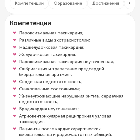
Компетенции
Образование
Достижения
Опыт
Компетенции
Пароксизмальная тахикардия;
Различные виды экстрасистолии;
Наджелудочковая тахикардия;
Желудочковая тахикардия;
Пароксизмальная тахикардия неуточненная;
Фибрилляция и трепетание предсердий
(мерцательная аритмия);
Сердечная недостаточность;
Синкопальные состояниями;
Жизнеугрожающие нарушения ритма, сердечная
недостаточность;
Брадикардия неуточненная;
Атриовентрикулярная реципрокная узловая
тахикардия;
Пациенты после кардиохирургических
вмешательства и радиочастотных абляций;