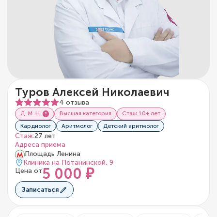
Туров Алексей Николаевич
4 отзыва
Д. М. Н.
Высшая категория
Стаж 10+ лет
Кардиолог
Аритмолог
Детский аритмолог
Стаж:
27 лет
Адреса приема
Площадь Ленина
Клиника на Потанинской, 9
5 000 ₽
Цена от
Записаться