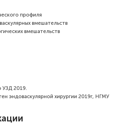
ческого профиля
васкулярных вмешательств
ргических вмешательств
 УЗД 2019.
ен эндоваскулярной хирургии 2019г, НГМУ
кации