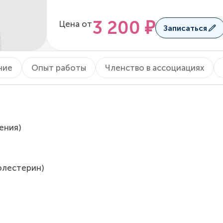
3 200 ₽
Цена от
Записаться
ние
Опыт работы
Членство в ассоциациях
ения)
олестерин)