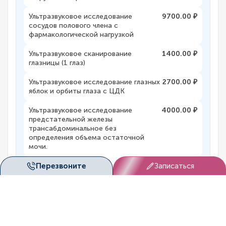
Ультразвуковое исследование
9700.00 ₽
сосудов полового члена с
фармакологической нагрузкой
Ультразвуковое сканирование
1400.00 ₽
глазницы (1 глаз)
Ультразвуковое исследование глазных
2700.00 ₽
яблок и орбиты глаза с ЦДК
Ультразвуковое исследование
4000.00 ₽
предстательной железы
трансабдоминальное без
определения объема остаточной
мочи.
Перезвоните
Записаться
Нейросонография
3200.00 ₽
Ультразвуковое исследование органов
4300.00 ₽
брюшной полости и почек детям
Ультразвуковое исследование почек и
3300.00 ₽
мочевого пузыря у детей