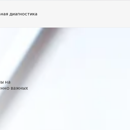
ная диагностика
ы на
енно важных