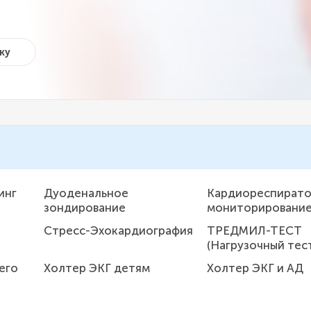
ку
инг
Дуоденальное
Кардиореспират
зондирование
мониторировани
Стресс-Эхокардиография
ТРЕДМИЛ-ТЕСТ
(Нагрузочный тес
его
Холтер ЭКГ детям
Холтер ЭКГ и АД