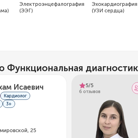
Электроэнцефалография
Эхокардиография
мма)
(ЭЭГ)
(УЗИ сердца)
ю Функциональная диагностик
5/5
хам Исаевич
6 отзывов
Кардиолог
3+
мировской, 25