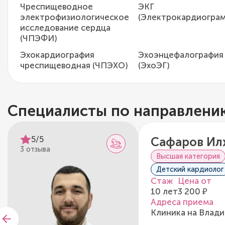
Чреспищеводное
ЭКГ
электрофизиологическое
(Электрокардиогра
исследование сердца
(ЧПЭФИ)
Эхокардиография
Эхоэнцефалография
чреспищеводная (ЧПЭХО)
(ЭхоЭГ)
Специалисты по направлени
5/5
Сафаров Ил
3 отзыва
Высшая категория
Детский кардиолог
Стаж
Цена от
10 лет
3 200 ₽
Адреса приема
Клиника на Влади