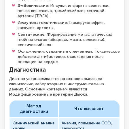
Эмболические:
Инсульт, инфаркты селезенки,
почек, кишечника, тромбоэмболия легочной
артерии (ТЭЛА).
Иммунопатологические:
Гломерулонефрит,
васкулит, артриты.
Септические:
Формирование метастатических
гнойных очагов (абсцессы мозга, селезенки),
септический шок.
Осложнения, связанные с лечением:
Токсическое
действие антибиотиков, осложнения после
операции на сердце.
Диагностика
Диагноз устанавливается на основе комплекса
клинических, лабораторных и инструментальных
данных. Основным критерием являются
Модифицированные критерии Дьюка
.
Метод
Что выявляет
диагностики
Клинический анализ
Анемия, повышение СОЭ,
крови
лейкоцитоз.