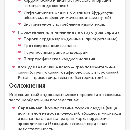
Хирургические и диагностические операции
(включая эндоскопию).
Инфекционные очаги в организме (фурункулы,
абсцессы, инфекции мочевыводящих путей).
Внутривенное употребление наркотиков.
Пораженные или измененные структуры сердца:
Пороки сердца (врожденные и приобретенные).
Протезированные клапаны.
Перенесенный ранее эндокардит.
Гипертрофическая кардиомиопатия.
Возбудители:
Чаще всего — грамположительные
кокки (стрептококки, стафилококки, энтерококки).
Реже — грамотрицательные бактерии, грибы.
Осложнения
Инфекционный эндокардит может привести к тяжелым,
часто необратимым последствиям:
Сердечные:
Формирование порока сердца (чаще
аортальной недостаточности), абсцессы миокарда
и клапанного кольца, разрыв хорд, нарушения
проводимости (блокады), тяжелая сердечная
недостаточность.