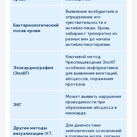
Выявление возбудителя и
определение его
чувствительности к
Бактериологический
антибиотикам. Кровь
посев крови
забирают трехкратно из
разных вен до начала
антибиотикотерапии.
Ключевой метод.
Чреспищеводная ЭхоКГ
Эхокардиография
особенно информативна
(ЭхоКГ)
для выявления вегетаций,
абсцессов, поражения
протезов.
Может выявить нарушения
проводимости при
ЭКГ
образовании абсцесса в
миокарде.
Для диагностики
Другие методы
эмболических осложнений
визуализации
(КТ,
в головном мозге, органах