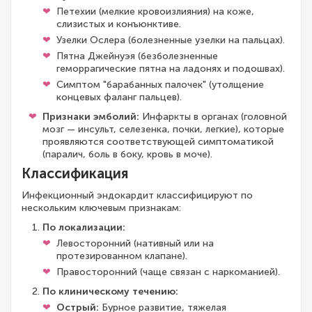
Петехии (мелкие кровоизлияния) на коже,
слизистых и конъюнктиве.
Узелки Ослера (болезненные узелки на пальцах).
Пятна Джейнуэя (безболезненные
геморрагические пятна на ладонях и подошвах).
Симптом "барабанных палочек" (утолщение
концевых фаланг пальцев).
Признаки эмболий:
Инфаркты в органах (головной
мозг — инсульт, селезенка, почки, легкие), которые
проявляются соответствующей симптоматикой
(паралич, боль в боку, кровь в моче).
Классификация
Инфекционный эндокардит классифицируют по
нескольким ключевым признакам:
По локализации:
Левосторонний (нативный или на
протезированном клапане).
Правосторонний (чаще связан с наркоманией).
По клиническому течению:
Острый:
Бурное развитие, тяжелая