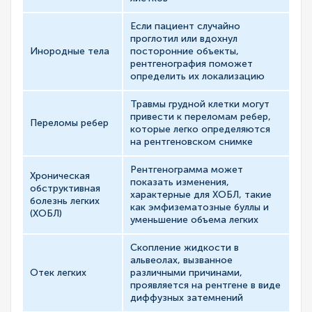
Если пациент случайно
проглотил или вдохнул
Инородные тела
посторонние объекты,
рентгенография поможет
определить их локализацию
Травмы грудной клетки могут
привести к переломам ребер,
Переломы ребер
которые легко определяются
на рентгеновском снимке
Рентгенограмма может
Хроническая
показать изменения,
обструктивная
характерные для ХОБЛ, такие
болезнь легких
как эмфизематозные буллы и
(ХОБЛ)
уменьшение объема легких
Скопление жидкости в
альвеолах, вызванное
Отек легких
различными причинами,
проявляется на рентгене в виде
диффузных затемнений