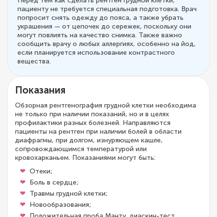
Перед тем как сделать рентген грудной клетки,
пациенту не требуется специальная подготовка. Врач
попросит снять одежду до пояса, а также убрать
украшения — от цепочек до сережек, поскольку они
могут повлиять на качество снимка. Также важно
сообщить врачу о любых аллергиях, особенно на йод,
если планируется использование контрастного
вещества.
Показания
Обзорная рентгенография грудной клетки необходима
не только при наличии показаний, но и в целях
профилактики разных болезней. Направляются
пациенты на рентген при наличии болей в области
диафрагмы, при долгом, изнуряющем кашле,
сопровождающимся температурой или
кровохарканьем. Показаниями могут быть:
Отеки;
Боль в сердце;
Травмы грудной клетки;
Новообразования;
Положительная проба Манту, диаскин-тест.