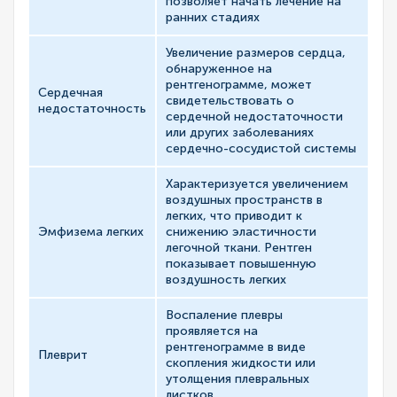
позволяет начать лечение на
ранних стадиях
Увеличение размеров сердца,
обнаруженное на
рентгенограмме, может
Сердечная
свидетельствовать о
недостаточность
сердечной недостаточности
или других заболеваниях
сердечно-сосудистой системы
Характеризуется увеличением
воздушных пространств в
легких, что приводит к
Эмфизема легких
снижению эластичности
легочной ткани. Рентген
показывает повышенную
воздушность легких
Воспаление плевры
проявляется на
рентгенограмме в виде
Плеврит
скопления жидкости или
утолщения плевральных
листков