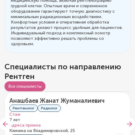
медицинскую помощь, включая рентгенографию
грудной клетки. Опытные врачи и современное
оборудование гарантируют точную диагностику с
минимальным радиационным воздействием.
Комфортные условия и оперативная обработка
результатов делают процесс удобным для пациентов.
Индивидуальный подход и комплексный осмотр
позволяют эффективно решать проблемы со
здоровьем.
Специалисты по направлению
Рентген
Все специалисты
Анашбаев Жанат Жуманалиевич
0/5
0 отзывов
Рентгенолог
Радиолог
Стаж
7 лет
Адреса приема
Клиника на Владимировской, 25