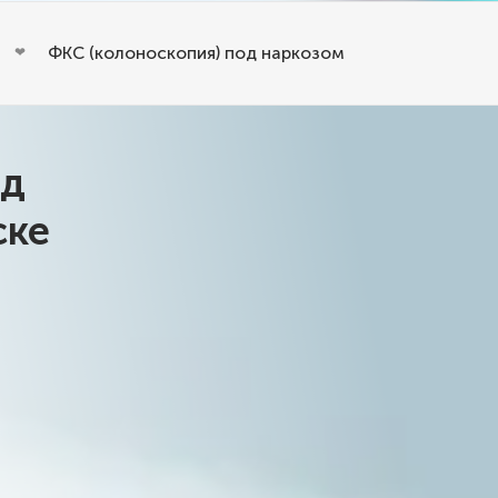
ФКС (колоноскопия) под наркозом
од
ске