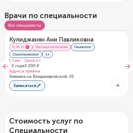
Врачи по специальности
Видео о враче
Все специалисты
Кулиджанян Ани Павликовна
5/5
5 отзывов
К. М. Н.
Высшая категория
Гинеколог
Онкогинеколог
1+
Стаж
Цена от
22 года
3 200 ₽
Адреса приема
Клиника на Владимировской, 25
Записаться
Стоимость услуг по
Специальности