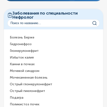
Заболевания по специальности
Нефролог
Болезнь Берже
Гидронефроз
Гломерулонефрит
Избыток калия
Камни в почках
Мочевой синдром
Мочекаменная болезнь
Острый гломерулонефрит
Острый пиелонефрит
Подагра
Поликистоз почек