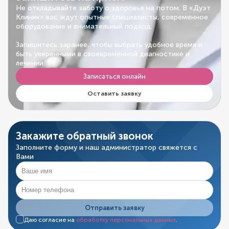
Не откладывайте заботу о здоровье на потом. В «Дуэт
Клиник» вас ждут опытные специалисты, современное
оборудование и внимательный подход.
Запишитесь заранее, чтобы выбрать удобное время и
быть уверенными в своевременной диагностике и
лечении.
Записаться онлайн
Оставить заявку
Закажите обратный звонок
Заполните форму и наш администратор свяжется с
Вами
Отправить заявку
Даю согласие на
обработку персональных данных
.