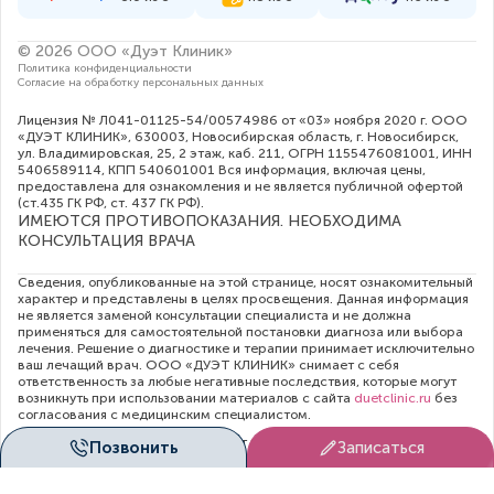
© 2026 ООО «Дуэт Клиник»
Политика конфиденциальности
Согласие на обработку персональных данных
Лицензия № Л041-01125-54/00574986 от «03» ноября 2020 г. ООО
«ДУЭТ КЛИНИК», 630003, Новосибирская область, г. Новосибирск,
ул. Владимировская, 25, 2 этаж, каб. 211, ОГРН 1155476081001, ИНН
5406589114, КПП 540601001 Вся информация, включая цены,
предоставлена для ознакомления и не является публичной офертой
(ст.435 ГК РФ, cт. 437 ГК РФ).
ИМЕЮТСЯ ПРОТИВОПОКАЗАНИЯ. НЕОБХОДИМА
КОНСУЛЬТАЦИЯ ВРАЧА
Сведения, опубликованные на этой странице, носят ознакомительный
характер и представлены в целях просвещения. Данная информация
не является заменой консультации специалиста и не должна
применяться для самостоятельной постановки диагноза или выбора
лечения. Решение о диагностике и терапии принимает исключительно
ваш лечащий врач. ООО «ДУЭТ КЛИНИК» снимает с себя
ответственность за любые негативные последствия, которые могут
возникнуть при использовании материалов с сайта
duetclinic.ru
без
согласования с медицинским специалистом.
Администрация клиники прилагает все усилия для своевременного
Позвонить
Записаться
обновления цен в опубликованном на сайте прейскуранте. Тем не
менее, во избежание недопонимания, рекомендуем уточнять
актуальную стоимость услуг непосредственно в регистратуре или по