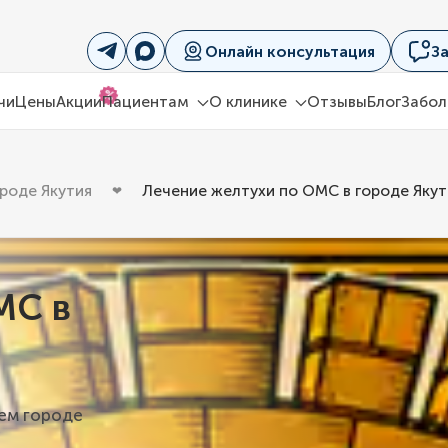
Онлайн консультация
З
%
чи
Цены
Акции
Пациентам
О клинике
Отзывы
Блог
Забол
роде Якутия
Лечение желтухи по ОМС в городе Якут
МС в
шем городе