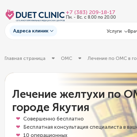
+7 (383) 209-18-17
Пн. - Вс. с 8.00 по 20.00
Адреса клиник
Услуги
Вра
Главная страница
ОМС
Лечение по ОМС в го
Лечение желтухи по О
городе Якутия
Совершенно бесплатно
Бесплатная консультация специалиста в ва
10 операционных