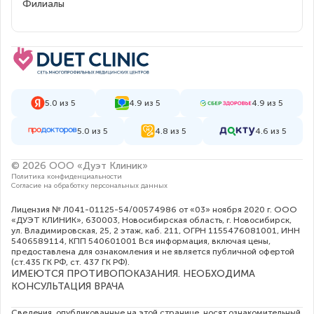
Филиалы
5.0 из 5
4.9 из 5
4.9 из 5
5.0 из 5
4.8 из 5
4.6 из 5
© 2026 ООО «Дуэт Клиник»
Политика конфиденциальности
Согласие на обработку персональных данных
Лицензия № Л041-01125-54/00574986 от «03» ноября 2020 г. ООО
«ДУЭТ КЛИНИК», 630003, Новосибирская область, г. Новосибирск,
ул. Владимировская, 25, 2 этаж, каб. 211, ОГРН 1155476081001, ИНН
5406589114, КПП 540601001 Вся информация, включая цены,
предоставлена для ознакомления и не является публичной офертой
(ст.435 ГК РФ, cт. 437 ГК РФ).
ИМЕЮТСЯ ПРОТИВОПОКАЗАНИЯ. НЕОБХОДИМА
КОНСУЛЬТАЦИЯ ВРАЧА
Сведения, опубликованные на этой странице, носят ознакомительный