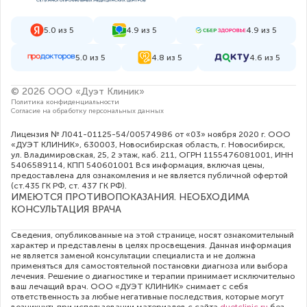
5.0 из 5
4.9 из 5
4.9 из 5
5.0 из 5
4.8 из 5
4.6 из 5
© 2026 ООО «Дуэт Клиник»
Политика конфиденциальности
Согласие на обработку персональных данных
Лицензия № Л041-01125-54/00574986 от «03» ноября 2020 г. ООО
«ДУЭТ КЛИНИК», 630003, Новосибирская область, г. Новосибирск,
ул. Владимировская, 25, 2 этаж, каб. 211, ОГРН 1155476081001, ИНН
5406589114, КПП 540601001 Вся информация, включая цены,
предоставлена для ознакомления и не является публичной офертой
(ст.435 ГК РФ, cт. 437 ГК РФ).
ИМЕЮТСЯ ПРОТИВОПОКАЗАНИЯ. НЕОБХОДИМА
КОНСУЛЬТАЦИЯ ВРАЧА
Сведения, опубликованные на этой странице, носят ознакомительный
характер и представлены в целях просвещения. Данная информация
не является заменой консультации специалиста и не должна
применяться для самостоятельной постановки диагноза или выбора
лечения. Решение о диагностике и терапии принимает исключительно
ваш лечащий врач. ООО «ДУЭТ КЛИНИК» снимает с себя
ответственность за любые негативные последствия, которые могут
возникнуть при использовании материалов с сайта
duetclinic.ru
без