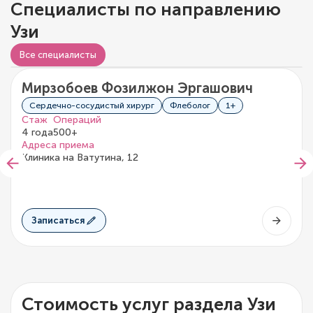
Специалисты по направлению
Узи
Все специалисты
Мирзобоев Фозилжон Эргашович
0/5
0 отзывов
Сердечно-сосудистый хирург
Флеболог
1+
Стаж
Операций
4 года
500+
Адреса приема
Клиника на Ватутина, 12
Записаться
Стоимость услуг раздела Узи